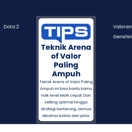
Dota 2
Valoran
Genshin
Teknik Arena
of Valor
Paling
Ampuh
Teknik Arena of Valor Paling
Ampuh ini bisa bantu kamu
naik level lebih cepat. Dari
setting optimal hingga
strategi bertarung, semua
dibahas tuntas dan jelas.