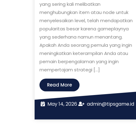
Tips
yang sering kali melibatkan
dan
menghubungkan item atau node untuk
menyelesaikan level, telah mendapatkan
Strategi
popularitas besar karena gameplaynya
untuk
yang sederhana namun menantang.
Pemain
Apakah Anda seorang pemula yang ingin
meningkatkan keterampilan Anda atau
pemain berpengalaman yang ingin
mempertajam strategi […]
Read
Read More
More
May
May 14, 2026
admin@tipsgame.id
admin@tipsgame.id
14,
2026