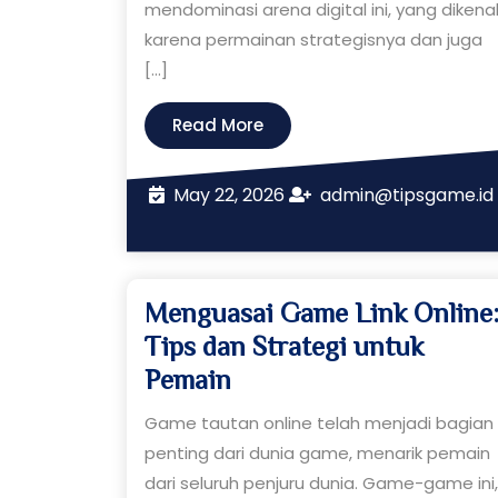
mendominasi arena digital ini, yang dikena
karena permainan strategisnya dan juga
[…]
Read
Read More
More
May
May 22, 2026
admin@tipsgame.id
admin@tipsgame.id
22,
2026
Menguasai Game Link Online
Tips dan Strategi untuk
Menguasai
Pemain
Game
Game tautan online telah menjadi bagian
Link
penting dari dunia game, menarik pemain
Online:
dari seluruh penjuru dunia. Game-game ini,