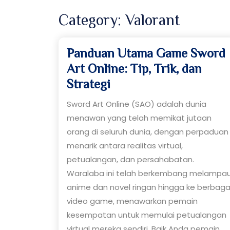
Category:
Valorant
Panduan Utama Game Sword
Art Online: Tip, Trik, dan
Panduan
Strategi
Utama
Sword Art Online (SAO) adalah dunia
Game
menawan yang telah memikat jutaan
Sword
orang di seluruh dunia, dengan perpaduan
Art
menarik antara realitas virtual,
Online:
petualangan, dan persahabatan.
Waralaba ini telah berkembang melampau
Tip,
anime dan novel ringan hingga ke berbaga
Trik,
video game, menawarkan pemain
dan
kesempatan untuk memulai petualangan
Strategi
virtual mereka sendiri. Baik Anda pemain