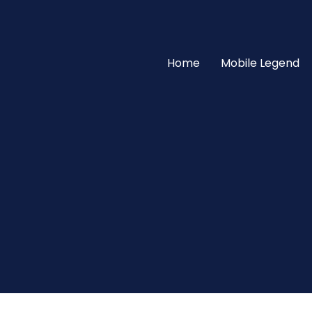
Skip
to
content
Home
Mobile Legend