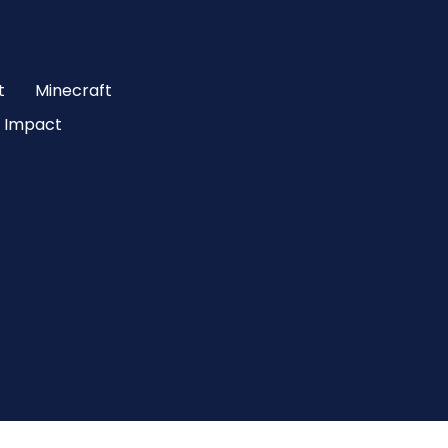
t
Minecraft
 Impact