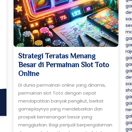
ga
de
sa
se
ma
ga
ga
ra
Strategi Teratas Menang
ga
Besar di Permainan Slot Toto
ga
ga
Strategi
Online
de
Teratas
sa
Di dunia permainan online yang dinamis,
Menang
sh
permainan slot Toto dengan cepat
ga
Besar
mendapatkan banyak pengikut, berkat
ga
di
gameplaynya yang mendebarkan dan
ne
ga
Permainan
prospek kemenangan besar yang
ga
menggiurkan. Bagi penjudi berpengalaman
Slot
ga