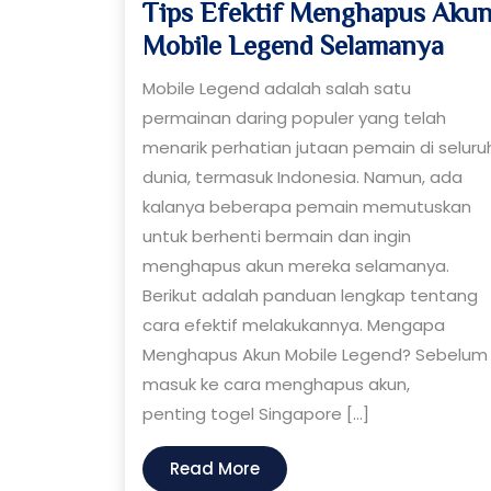
Tips Efektif Menghapus Aku
Tip
Mobile Legend Selamanya
Efek
Mobile Legend adalah salah satu
Men
permainan daring populer yang telah
Aku
menarik perhatian jutaan pemain di seluru
Mob
dunia, termasuk Indonesia. Namun, ada
Leg
kalanya beberapa pemain memutuskan
untuk berhenti bermain dan ingin
Sel
menghapus akun mereka selamanya.
Berikut adalah panduan lengkap tentang
cara efektif melakukannya. Mengapa
Menghapus Akun Mobile Legend? Sebelum
masuk ke cara menghapus akun,
penting togel Singapore […]
Read
Read More