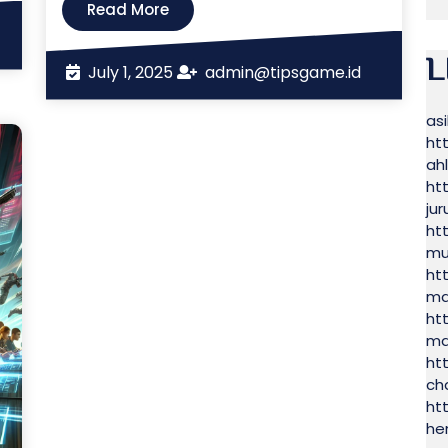
Read
Read More
More
min@tipsgame.id
L
July
admin@tip
July 1, 2025
admin@tipsgame.id
1,
2025
as
htt
ah
htt
ju
htt
mu
htt
ma
htt
ma
htt
ch
htt
he