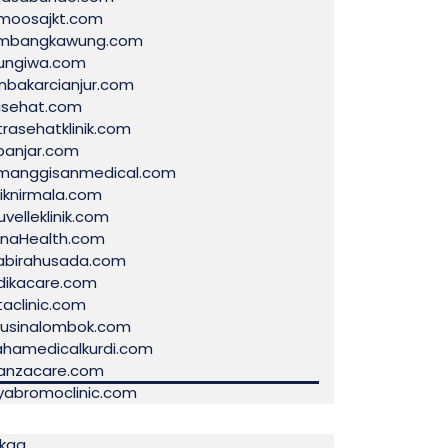
moosajkt.com
mbangkawung.com
ungiwa.com
anbakarcianjur.com
jisehat.com
trasehatklinik.com
banjar.com
manggisanmedical.com
niknirmala.com
velleklinik.com
inaHealth.com
abirahusada.com
dikacare.com
taclinic.com
nusinalombok.com
ahamedicalkurdi.com
anzacare.com
iyabromoclinic.com
ikqq