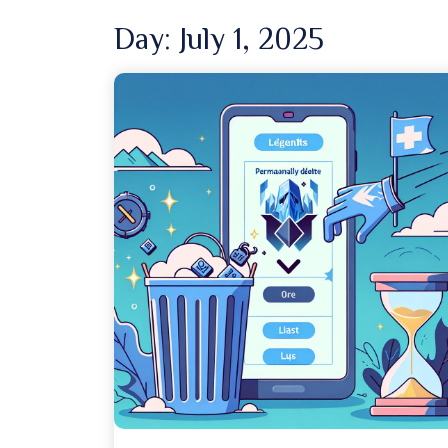
Day:
July 1, 2025