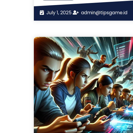
More
July
ad
July 1, 2025
admin@tipsgame.id
1,
2025