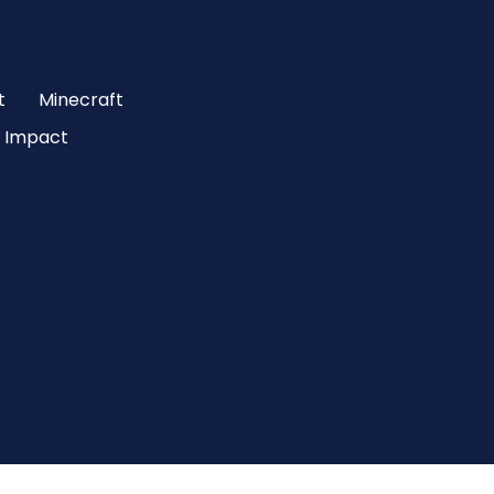
t
Minecraft
 Impact