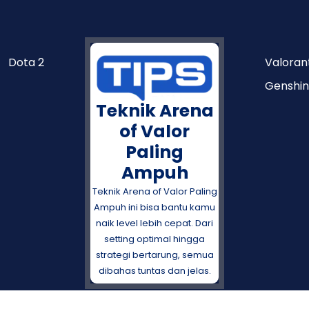
Dota 2
Valoran
Genshin
Teknik Arena
of Valor
Paling
Ampuh
Teknik Arena of Valor Paling
Ampuh ini bisa bantu kamu
naik level lebih cepat. Dari
setting optimal hingga
strategi bertarung, semua
dibahas tuntas dan jelas.