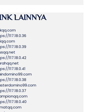
INK LAINNYA
sgame.id
ikqq.com
ps://117.18.0.36
liqq.com
ps://117.18.0.39
rusqq.net
ps://117.18.0.42
rahqq.net
ps://117.18.0.41
indomino99.com
ps://117.18.0.38
sterdomino99.com
ps://117.18.0.37
ampionqq.com
ps://117.18.0.40
matqq.com