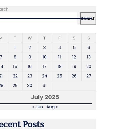
arch
Search
M
T
W
T
F
S
S
1
2
3
4
5
6
7
8
9
10
11
12
13
14
15
16
17
18
19
20
21
22
23
24
25
26
27
28
29
30
31
July 2025
« Jun
Aug »
ecent Posts