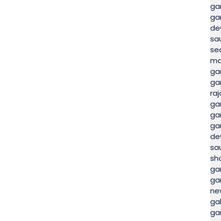
ga
ga
de
sa
se
ma
ga
ga
ra
ga
ga
ga
de
sa
sh
ga
ga
ne
ga
ga