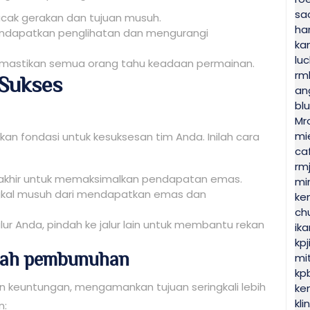
sa
acak gerakan dan tujuan musuh.
ha
endapatkan penglihatan dan mengurangi
ka
lu
emastikan semua orang tahu keadaan permainan.
rm
 Sukses
an
bl
Mr
mi
n fondasi untuk kesuksesan tim Anda. Inilah cara
ca
rm
rakhir untuk memaksimalkan pendapatan emas.
mi
ngkal musuh dari mendapatkan emas dan
ke
ch
 Anda, pindah ke jalur lain untuk membantu rekan
ik
kp
mlah pembunuhan
mi
kp
euntungan, mengamankan tujuan seringkali lebih
ke
kli
n: