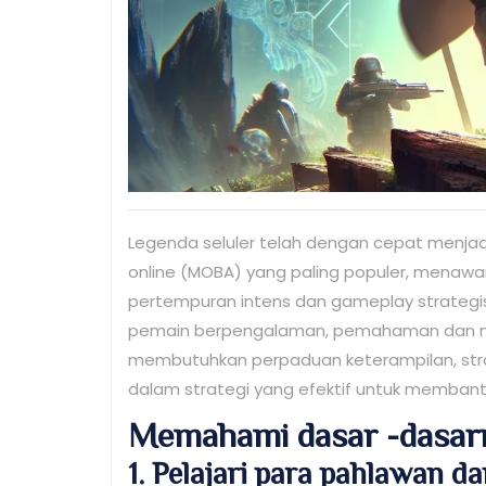
Legenda seluler telah dengan cepat menja
online (MOBA) yang paling populer, menawa
pertempuran intens dan gameplay strategi
pemain berpengalaman, pemahaman dan me
membutuhkan perpaduan keterampilan, strateg
dalam strategi yang efektif untuk membantu
Memahami dasar -dasar
1.
Pelajari para pahlawan d