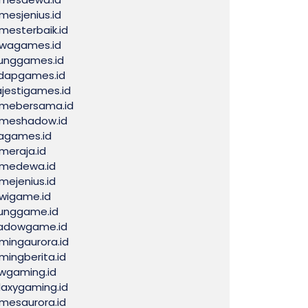
mesjenius.id
mesterbaik.id
wagames.id
unggames.id
dapgames.id
jestigames.id
mebersama.id
meshadow.id
jagames.id
meraja.id
medewa.id
mejenius.id
wigame.id
unggame.id
adowgame.id
mingaurora.id
mingberita.id
wgaming.id
laxygaming.id
mesaurora.id