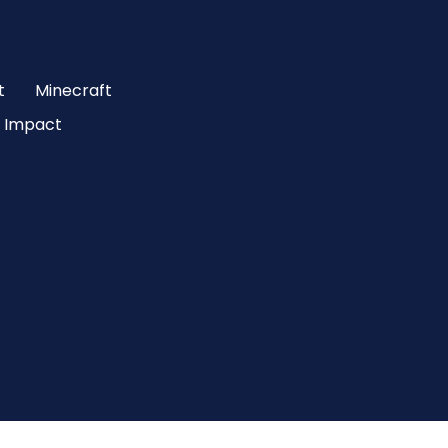
t
Minecraft
 Impact