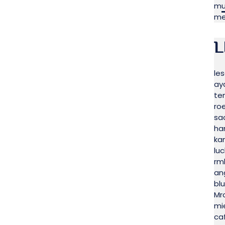
mu
me
L
le
ay
te
ro
sa
ha
ka
lu
rm
an
bl
Mr
mi
ca