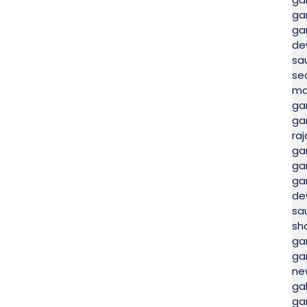
ga
ga
de
sa
se
ma
ga
ga
ra
ga
ga
ga
de
sa
sh
ga
ga
ne
ga
ga