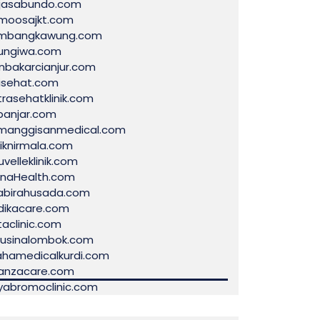
jasabundo.com
moosajkt.com
mbangkawung.com
ungiwa.com
anbakarcianjur.com
jisehat.com
trasehatklinik.com
banjar.com
manggisanmedical.com
niknirmala.com
velleklinik.com
inaHealth.com
abirahusada.com
dikacare.com
taclinic.com
nusinalombok.com
ahamedicalkurdi.com
anzacare.com
iyabromoclinic.com