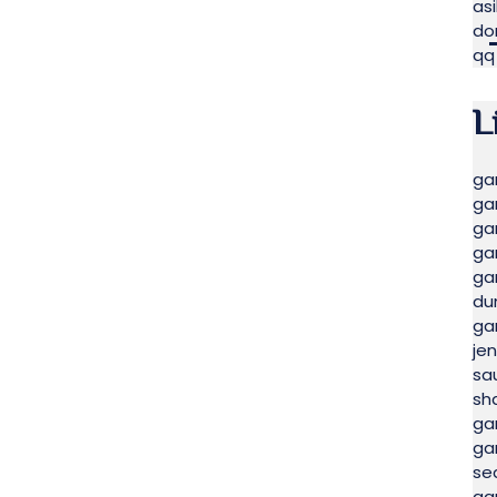
as
do
qq
L
ga
ga
ga
ga
ga
du
ga
je
sa
sh
ga
ga
se
ga