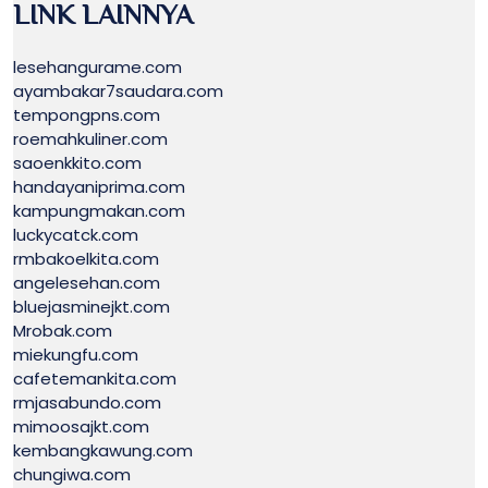
LINK LAINNYA
lesehangurame.com
ayambakar7saudara.com
tempongpns.com
roemahkuliner.com
saoenkkito.com
handayaniprima.com
kampungmakan.com
luckycatck.com
rmbakoelkita.com
angelesehan.com
bluejasminejkt.com
Mrobak.com
miekungfu.com
cafetemankita.com
rmjasabundo.com
mimoosajkt.com
kembangkawung.com
chungiwa.com