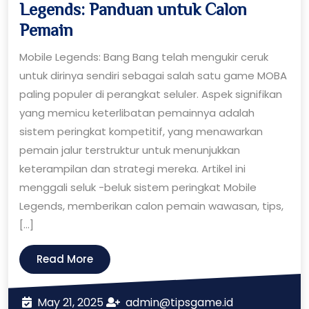
Legends: Panduan untuk Calon
Menjelajahi
Pemain
Sistem
Mobile Legends: Bang Bang telah mengukir ceruk
Peringkat
untuk dirinya sendiri sebagai salah satu game MOBA
Mobile
paling populer di perangkat seluler. Aspek signifikan
Legends:
yang memicu keterlibatan pemainnya adalah
Panduan
sistem peringkat kompetitif, yang menawarkan
pemain jalur terstruktur untuk menunjukkan
untuk
keterampilan dan strategi mereka. Artikel ini
Calon
menggali seluk -beluk sistem peringkat Mobile
Pemain
Legends, memberikan calon pemain wawasan, tips,
[…]
Read
Read More
More
May
admin@tipsga
May 21, 2025
admin@tipsgame.id