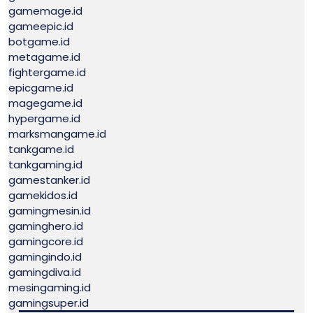
gamemage.id
gameepic.id
botgame.id
metagame.id
fightergame.id
epicgame.id
magegame.id
hypergame.id
marksmangame.id
tankgame.id
tankgaming.id
gamestanker.id
gamekidos.id
gamingmesin.id
gaminghero.id
gamingcore.id
gamingindo.id
gamingdiva.id
mesingaming.id
gamingsuper.id