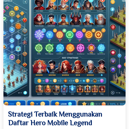
Strategi Terbaik Menggunakan
Strategi
Daftar Hero Mobile Legend