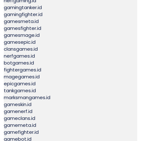
nerfgaming.id
gamingtanker.id
gamingfighter.id
gamesmeta.id
gamesfighter.id
gamesmage.id
gamesepic.id
clansgames.id
nerfgames.id
botgames.id
fightergames.id
magegames.id
epicgames.id
tankgames.id
marksmangames.id
gameskin.id
gamenerf.id
gameclans.id
gamemeta.id
gamefighter.id
gamebot.id