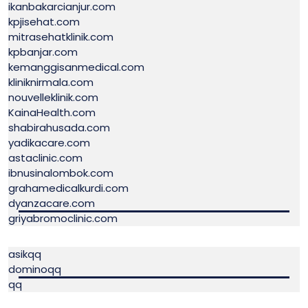
ikanbakarcianjur.com
kpjisehat.com
mitrasehatklinik.com
kpbanjar.com
kemanggisanmedical.com
kliniknirmala.com
nouvelleklinik.com
KainaHealth.com
shabirahusada.com
yadikacare.com
astaclinic.com
ibnusinalombok.com
grahamedicalkurdi.com
dyanzacare.com
griyabromoclinic.com
asikqq
dominoqq
qq