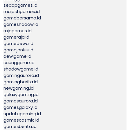
sedapgames.id
majestigames.id
gamebersama.id
gameshadow.id
rajagames.id
gameraja.id
gamedewa.id
gamejenius.id
dewigame.id
saunggame.id
shadowgame.id
gamingaurora.id
gamingberita.id
newgaming.id
galaxygaming.id
gamesaurora.id
gamesgalaxy.id
updategaming.id
gamescosmic.id
gamesberita.id