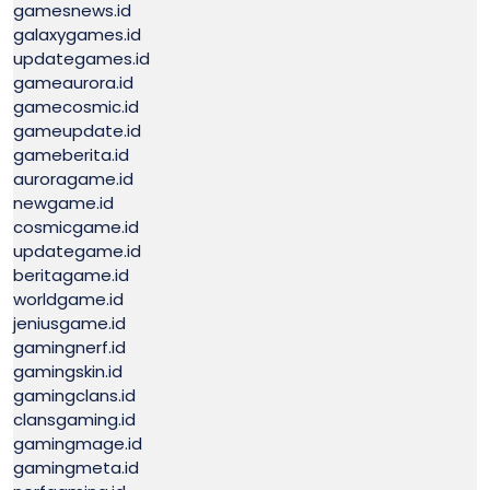
gamesnews.id
galaxygames.id
updategames.id
gameaurora.id
gamecosmic.id
gameupdate.id
gameberita.id
auroragame.id
newgame.id
cosmicgame.id
updategame.id
beritagame.id
worldgame.id
jeniusgame.id
gamingnerf.id
gamingskin.id
gamingclans.id
clansgaming.id
gamingmage.id
gamingmeta.id