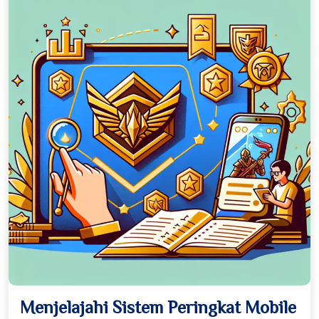
Menjelajahi Sistem Peringkat Mobile