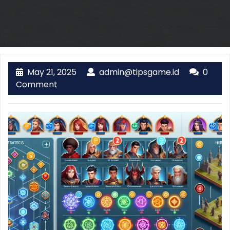
May
admin@tips
May 21, 2025
admin@tipsgame.id
0
21,
Comment
2025