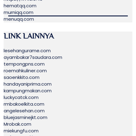
hematqq.com
murniqq.com
menuqq.com
LINK LAINNYA
lesehangurame.com
ayambakar7saudara.com
tempongpns.com
roemahkuliner.com
saoenkkito.com
handayaniprima.com
kampungmakan.com
luckycatck.com
rmbakoelkita.com
angelesehan.com
bluejasminejkt.com
Mrobak.com
miekungfu.com