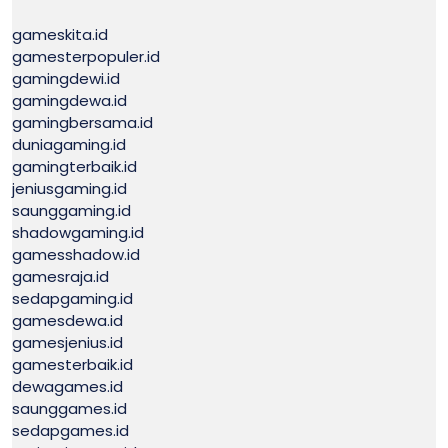
gameskita.id
gamesterpopuler.id
gamingdewi.id
gamingdewa.id
gamingbersama.id
duniagaming.id
gamingterbaik.id
jeniusgaming.id
saunggaming.id
shadowgaming.id
gamesshadow.id
gamesraja.id
sedapgaming.id
gamesdewa.id
gamesjenius.id
gamesterbaik.id
dewagames.id
saunggames.id
sedapgames.id