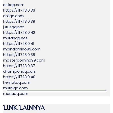
asikqq.com
https://117.18.0.36
ahliqq.com
https://117.18.0.39
jurusqq.net
https://117.18.0.42
murahqq.net
https://117.18.0.41
maindomino99.com
https://117.18.0.38
masterdomino99.com
https://117.18.0.37
championqq.com
https://117.18.0.40
hematqq.com
murniqq.com
menuqq.com
LINK LAINNYA