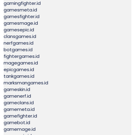
gamingfighter.id
gamesmeta.id
gamesfighter.id
gamesmage.id
gamesepic.id
clansgames.id
nerfgames.id
botgames.id
fightergames.id
magegames.id
epicgames.id
tankgames.id
marksmangames.id
gameskin.id
gamenerf.id
gameclans.id
gamemeta.id
gamefighter.id
gamebot.id
gamemage.id