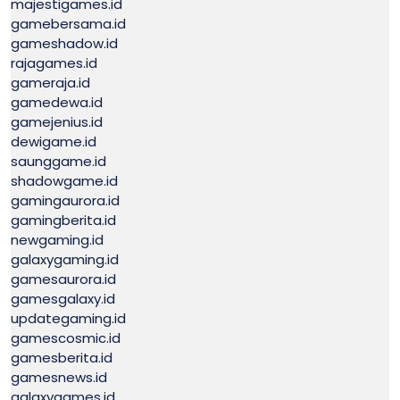
majestigames.id
gamebersama.id
gameshadow.id
rajagames.id
gameraja.id
gamedewa.id
gamejenius.id
dewigame.id
saunggame.id
shadowgame.id
gamingaurora.id
gamingberita.id
newgaming.id
galaxygaming.id
gamesaurora.id
gamesgalaxy.id
updategaming.id
gamescosmic.id
gamesberita.id
gamesnews.id
galaxygames.id