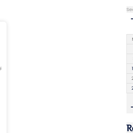
Se
i
R