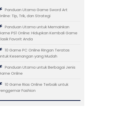
Panduan Utama Game Sword Art
nline: Tip, Trik, dan Strategi
Panduan Utama untuk Memainkan
Game PS1 Online: Hidupkan Kembali Game
Klasik Favorit Anda
10 Game PC Online Ringan Teratas
untuk Kesenangan yang Mudah
Panduan Utama untuk Berbagai Jenis
Game Online
10 Game Rias Online Terbaik untuk
Penggemar Fashion