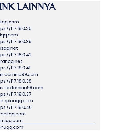
INK LAINNYA
ikqq.com
ps://117.18.0.36
liqq.com
ps://117.18.0.39
rusqq.net
ps://117.18.0.42
rahqq.net
ps://117.18.0.41
indomino99.com
ps://117.18.0.38
sterdomino99.com
ps://117.18.0.37
ampionqq.com
ps://117.18.0.40
matqq.com
rniqq.com
nuqq.com