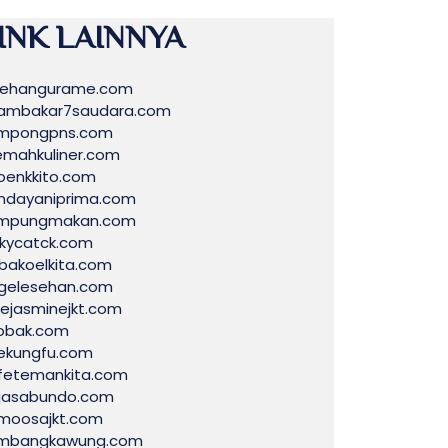
INK LAINNYA
sehangurame.com
ambakar7saudara.com
mpongpns.com
emahkuliner.com
oenkkito.com
ndayaniprima.com
mpungmakan.com
ckycatck.com
bakoelkita.com
gelesehan.com
uejasminejkt.com
obak.com
ekungfu.com
fetemankita.com
jasabundo.com
moosajkt.com
mbangkawung.com