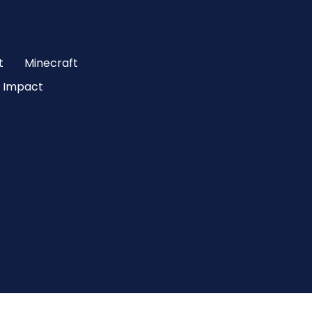
t
Minecraft
 Impact