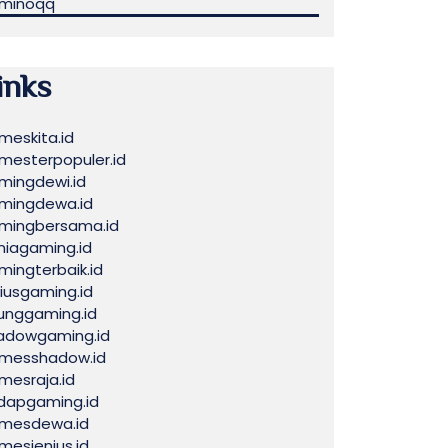
minoqq
inks
meskita.id
mesterpopuler.id
mingdewi.id
mingdewa.id
mingbersama.id
niagaming.id
mingterbaik.id
niusgaming.id
unggaming.id
adowgaming.id
messhadow.id
mesraja.id
dapgaming.id
mesdewa.id
mesjenius.id