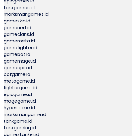
epicgames.id
tankgames.id
marksmangames.id
gameskin.id
gamenerf.id
gameclans.id
gamemeta.id
gamefighter.id
gamebot.id
gamemage.id
gameepic.id
botgame.id
metagame.id
fightergame.id
epicgame.id
magegame.id
hypergame.id
marksmangame.id
tankgame.id
tankgaming.id
gamestanker.id