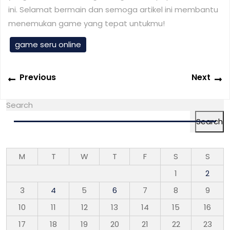
ini. Selamat bermain dan semoga artikel ini membantu
menemukan game yang tepat untukmu!
game seru online
Post
Previous
N
Previous
Next
navigation
post:
po
Search
Search
M
T
W
T
F
S
S
1
2
3
4
5
6
7
8
9
10
11
12
13
14
15
16
17
18
19
20
21
22
23