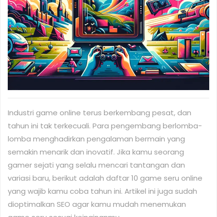
Industri game online terus berkembang pesat, dan
tahun ini tak terkecuali. Para pengembang berlomba-
lomba menghadirkan pengalaman bermain yang
semakin menarik dan inovatif. Jika kamu seorang
gamer sejati yang selalu mencari tantangan dan
variasi baru, berikut adalah daftar 10 game seru online
yang wajib kamu coba tahun ini. Artikel ini juga sudah
dioptimalkan SEO agar kamu mudah menemukan