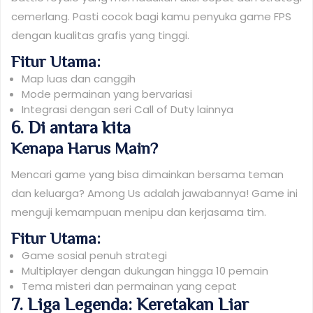
cemerlang. Pasti cocok bagi kamu penyuka game FPS
dengan kualitas grafis yang tinggi.
Fitur Utama:
Map luas dan canggih
Mode permainan yang bervariasi
Integrasi dengan seri Call of Duty lainnya
6.
Di antara kita
Kenapa Harus Main?
Mencari game yang bisa dimainkan bersama teman
dan keluarga? Among Us adalah jawabannya! Game ini
menguji kemampuan menipu dan kerjasama tim.
Fitur Utama:
Game sosial penuh strategi
Multiplayer dengan dukungan hingga 10 pemain
Tema misteri dan permainan yang cepat
7.
Liga Legenda: Keretakan Liar