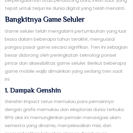
berpengalaman atau pendatang baru, inilah saat yang
tepat untuk terjun ke dunia digital yang telah menanti.
Bangkitnya Game Seluler
Game seluler telah mengalami pertumbuhan yang luar
biasa dalam beberapa tahun terakhir, menguasai
pangsa pasar game secara signifikan. Tren ini sebagian
besar didorong oleh peningkatan teknologi ponsel
pintar dan aksesibilitas game seluler. Berikut beberapa
game mobile wajib dimainkan yang sedang tren saat
ini:
1. Dampak Genshin
Genshin Impact terus memukau para pemainnya
dengan grafis memukau dan eksplorasi dunia terbuka.
RPG aksi ini memungkinkan pemain menavigasi alam
semesta yang dinamis, menyelesaikan misi, dan