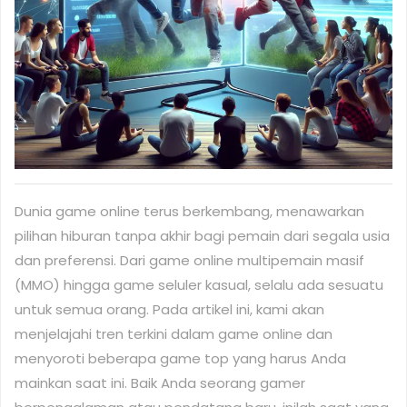
Dunia game online terus berkembang, menawarkan
pilihan hiburan tanpa akhir bagi pemain dari segala usia
dan preferensi. Dari game online multipemain masif
(MMO) hingga game seluler kasual, selalu ada sesuatu
untuk semua orang. Pada artikel ini, kami akan
menjelajahi tren terkini dalam game online dan
menyoroti beberapa game top yang harus Anda
mainkan saat ini. Baik Anda seorang gamer