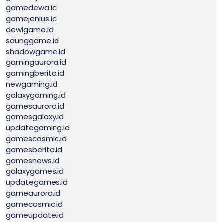
gamedewa.id
gamejenius.id
dewigame.id
saunggame.id
shadowgame.id
gamingaurora.id
gamingberita.id
newgaming.id
galaxygaming.id
gamesaurora.id
gamesgalaxy.id
updategaming.id
gamescosmic.id
gamesberita.id
gamesnews.id
galaxygames.id
updategames.id
gameaurora.id
gamecosmic.id
gameupdate.id