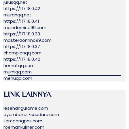
jurusqq.net
https://117.18.0.42
murahqq.net
https://117.18.0.41
maindomino99.com
https://117.18.0.38
masterdomino99.com
https://117.18.0.37
championqq.com
https://117.18.0.40
hematqq.com
murniqq.com
menuqq.com
LINK LAINNYA
lesehangurame.com
ayambakar7saudara.com
tempongpns.com
roemahkuliner.com