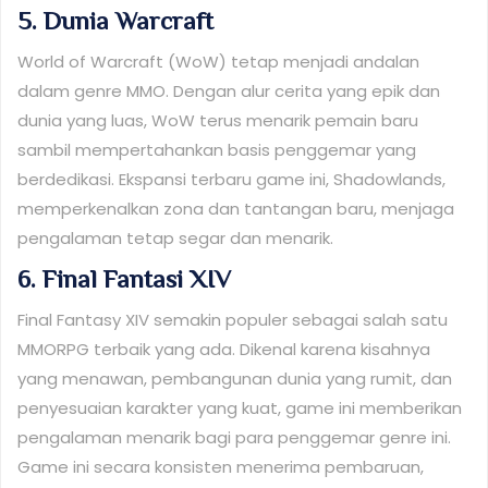
5. Dunia Warcraft
World of Warcraft (WoW) tetap menjadi andalan
dalam genre MMO. Dengan alur cerita yang epik dan
dunia yang luas, WoW terus menarik pemain baru
sambil mempertahankan basis penggemar yang
berdedikasi. Ekspansi terbaru game ini, Shadowlands,
memperkenalkan zona dan tantangan baru, menjaga
pengalaman tetap segar dan menarik.
6. Final Fantasi XIV
Final Fantasy XIV semakin populer sebagai salah satu
MMORPG terbaik yang ada. Dikenal karena kisahnya
yang menawan, pembangunan dunia yang rumit, dan
penyesuaian karakter yang kuat, game ini memberikan
pengalaman menarik bagi para penggemar genre ini.
Game ini secara konsisten menerima pembaruan,