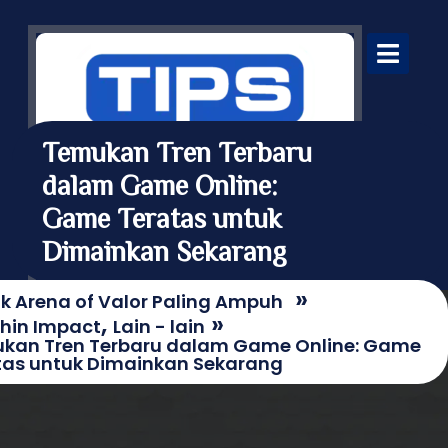
Skip
to
content
Open
Menu
Temukan Tren Terbaru
Teknik Arena of Valor Paling
Ampuh
dalam Game Online:
Teknik Arena of Valor Paling Ampuh ini bisa
Game Teratas untuk
bantu kamu naik level lebih cepat. Dari setting
optimal hingga strategi bertarung, semua
Dimainkan Sekarang
dibahas tuntas dan jelas.
»
ik Arena of Valor Paling Ampuh
,
»
hin Impact
Lain - lain
kan Tren Terbaru dalam Game Online: Game
tas untuk Dimainkan Sekarang