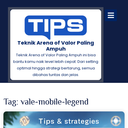
Skip
to
content
Open
Menu
Teknik Arena of Valor Paling
Ampuh
Teknik Arena of Valor Paling Ampuh ini bisa
bantu kamu naik level lebih cepat. Dari setting
optimal hingga strategi bertarung, semua
dibahas tuntas dan jelas.
Tag:
vale-mobile-legend