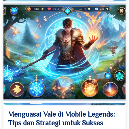
Menguasai Vale di Mobile Legends:
Menguas
Tips dan Strategi untuk Sukses