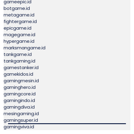
gameepic.id
botgame.id
metagame.id
fightergame.id
epicgame.id
magegame.id
hypergame.id
marksmangame.id
tankgame.id
tankgaming.id
gamestanker.id
gamekidos.id
gamingmesin.id
gaminghero.id
gamingcore.id
gamingindo.id
gamingdiva.id
mesingaming.id
gamingsuper.id
gamingviva.id