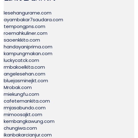
lesehangurame.com
ayambakar7saudara.com
tempongpns.com
roemahkuliner.com
saoenkkito.com
handayaniprima.com
kampungmakan.com
luckycatck.com
rmbakoelkita.com
angelesehan.com
bluejasminejkt.com
Mrobak.com
miekungfu.com
cafetemankita.com
rmjasabundo.com
mimoosajkt.com
kembangkawung.com
chungiwa.com
ikanbakarcianjur.com