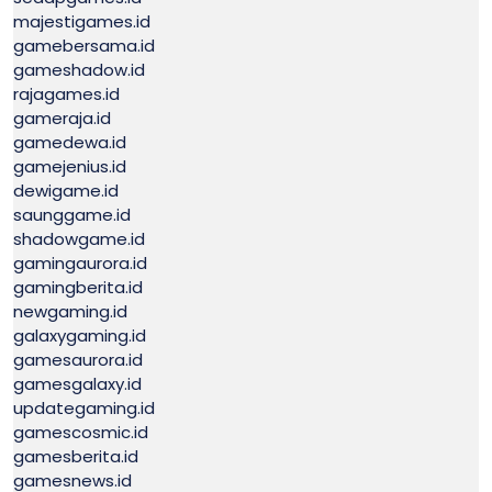
majestigames.id
gamebersama.id
gameshadow.id
rajagames.id
gameraja.id
gamedewa.id
gamejenius.id
dewigame.id
saunggame.id
shadowgame.id
gamingaurora.id
gamingberita.id
newgaming.id
galaxygaming.id
gamesaurora.id
gamesgalaxy.id
updategaming.id
gamescosmic.id
gamesberita.id
gamesnews.id