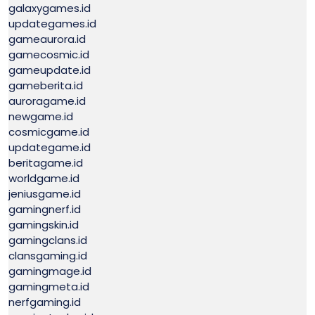
galaxygames.id
updategames.id
gameaurora.id
gamecosmic.id
gameupdate.id
gameberita.id
auroragame.id
newgame.id
cosmicgame.id
updategame.id
beritagame.id
worldgame.id
jeniusgame.id
gamingnerf.id
gamingskin.id
gamingclans.id
clansgaming.id
gamingmage.id
gamingmeta.id
nerfgaming.id