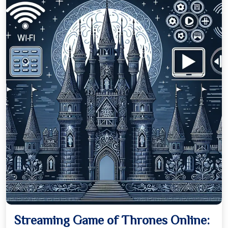
Streaming Game of Thrones Online: