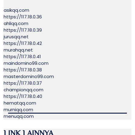
asikqq.com
https://117.18.0.36
ahliqq.com
https://117.18.0.39
jurusqq.net
https://117.18.0.42
murahqq.net
https://117.18.0.41
maindomino99.com
https://117.18.0.38
masterdomino99.com
https://117.18.0.37
championqq.com
https://117.18.0.40
hematqq.com
murniqq.com
menuqq.com
LINK LAINNYA