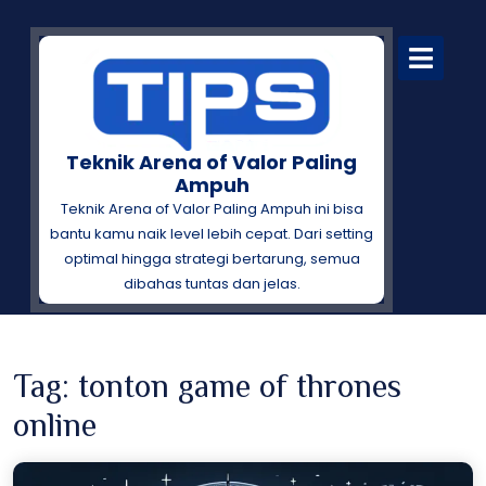
Skip
to
content
Open
Menu
Teknik Arena of Valor Paling
Ampuh
Teknik Arena of Valor Paling Ampuh ini bisa
bantu kamu naik level lebih cepat. Dari setting
optimal hingga strategi bertarung, semua
dibahas tuntas dan jelas.
Tag:
tonton game of thrones
online