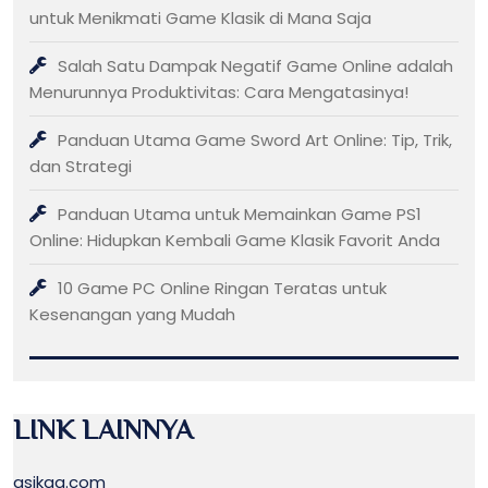
untuk Menikmati Game Klasik di Mana Saja
Salah Satu Dampak Negatif Game Online adalah
Menurunnya Produktivitas: Cara Mengatasinya!
Panduan Utama Game Sword Art Online: Tip, Trik,
dan Strategi
Panduan Utama untuk Memainkan Game PS1
Online: Hidupkan Kembali Game Klasik Favorit Anda
10 Game PC Online Ringan Teratas untuk
Kesenangan yang Mudah
LINK LAINNYA
asikqq.com