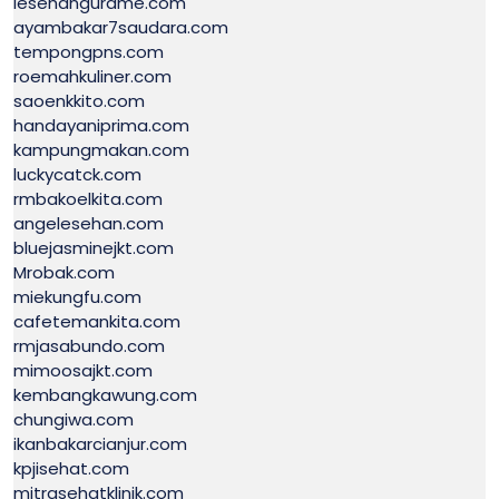
lesehangurame.com
ayambakar7saudara.com
tempongpns.com
roemahkuliner.com
saoenkkito.com
handayaniprima.com
kampungmakan.com
luckycatck.com
rmbakoelkita.com
angelesehan.com
bluejasminejkt.com
Mrobak.com
miekungfu.com
cafetemankita.com
rmjasabundo.com
mimoosajkt.com
kembangkawung.com
chungiwa.com
ikanbakarcianjur.com
kpjisehat.com
mitrasehatklinik.com