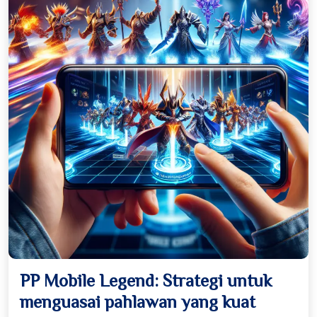
PP Mobile Legend: Strategi untuk
PP
menguasai pahlawan yang kuat