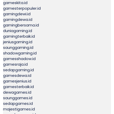
gameskita.id
gamesterpopuler.id
gamingdewi.id
gamingdewa.id
gamingbersama.id
duniagaming.id
gamingterbaik.id
jeniusgaming.id
saunggaming.id
shadowgaming.id
gamesshadow.id
gamesraja.id
sedapgaming.id
gamesdewa.id
gamesjenius.id
gamesterbaik.id
dewagames.id
saunggames.id
sedapgames.id
majestigames.id