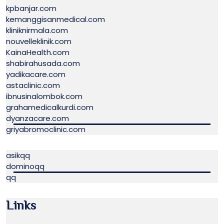
kpbanjar.com
kemanggisanmedical.com
kliniknirmala.com
nouvelleklinik.com
KainaHealth.com
shabirahusada.com
yadikacare.com
astaclinic.com
ibnusinalombok.com
grahamedicalkurdi.com
dyanzacare.com
griyabromoclinic.com
asikqq
dominoqq
qq
Links