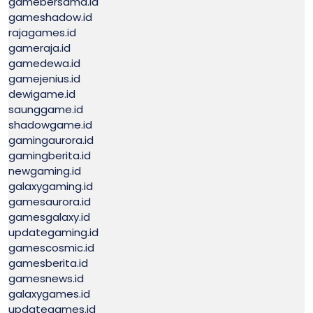
gamebersama.id
gameshadow.id
rajagames.id
gameraja.id
gamedewa.id
gamejenius.id
dewigame.id
saunggame.id
shadowgame.id
gamingaurora.id
gamingberita.id
newgaming.id
galaxygaming.id
gamesaurora.id
gamesgalaxy.id
updategaming.id
gamescosmic.id
gamesberita.id
gamesnews.id
galaxygames.id
updategames.id