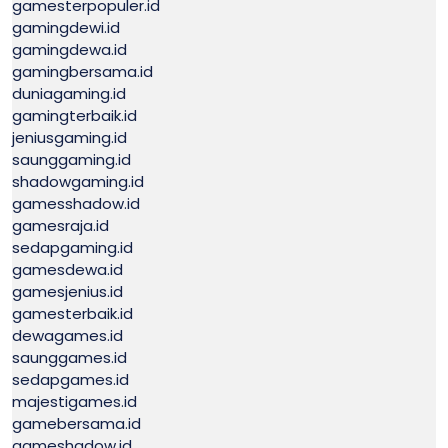
gamesterpopuler.id
gamingdewi.id
gamingdewa.id
gamingbersama.id
duniagaming.id
gamingterbaik.id
jeniusgaming.id
saunggaming.id
shadowgaming.id
gamesshadow.id
gamesraja.id
sedapgaming.id
gamesdewa.id
gamesjenius.id
gamesterbaik.id
dewagames.id
saunggames.id
sedapgames.id
majestigames.id
gamebersama.id
gameshadow.id