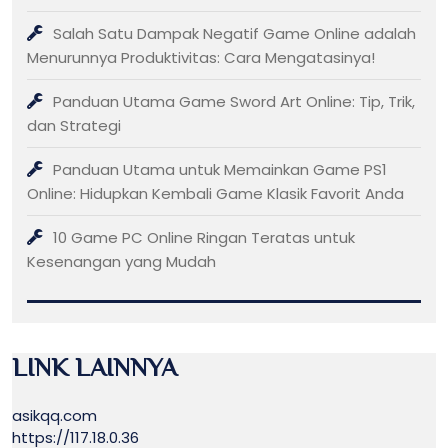
Salah Satu Dampak Negatif Game Online adalah
Menurunnya Produktivitas: Cara Mengatasinya!
Panduan Utama Game Sword Art Online: Tip, Trik,
dan Strategi
Panduan Utama untuk Memainkan Game PS1
Online: Hidupkan Kembali Game Klasik Favorit Anda
10 Game PC Online Ringan Teratas untuk
Kesenangan yang Mudah
LINK LAINNYA
asikqq.com
https://117.18.0.36