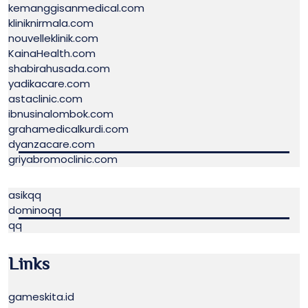
kemanggisanmedical.com
kliniknirmala.com
nouvelleklinik.com
KainaHealth.com
shabirahusada.com
yadikacare.com
astaclinic.com
ibnusinalombok.com
grahamedicalkurdi.com
dyanzacare.com
griyabromoclinic.com
asikqq
dominoqq
qq
Links
gameskita.id