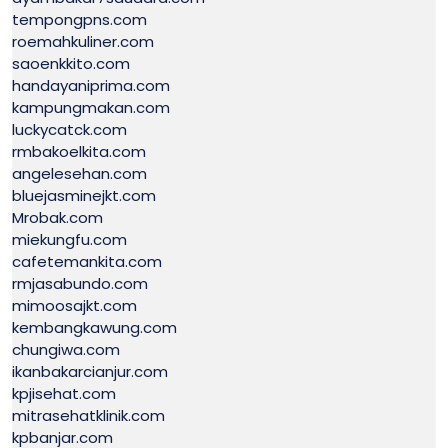
tempongpns.com
roemahkuliner.com
saoenkkito.com
handayaniprima.com
kampungmakan.com
luckycatck.com
rmbakoelkita.com
angelesehan.com
bluejasminejkt.com
Mrobak.com
miekungfu.com
cafetemankita.com
rmjasabundo.com
mimoosajkt.com
kembangkawung.com
chungiwa.com
ikanbakarcianjur.com
kpjisehat.com
mitrasehatklinik.com
kpbanjar.com