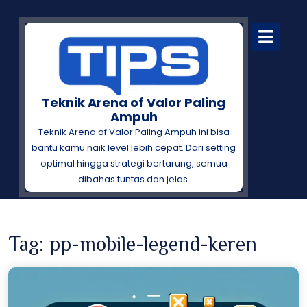
Skip
to
content
Open
Menu
Teknik Arena of Valor Paling
Ampuh
Teknik Arena of Valor Paling Ampuh ini bisa
bantu kamu naik level lebih cepat. Dari setting
optimal hingga strategi bertarung, semua
dibahas tuntas dan jelas.
Tag:
pp-mobile-legend-keren