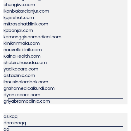
chungiwa.com
ikanbakarcianjur.com
kpjisehat.com
mitrasehatklinik.com
kpbanjar.com
kemanggisanmedical.com
kliniknirmala.com
nouvelleklinik.com
KainaHealth.com
shabirahusada.com
yadikacare.com
astaclinic.com
ibnusinalombok.com
grahamedicalkurdi.com
dyanzacare.com
griyabromoclinic.com
asikqq
dominoqq
qq