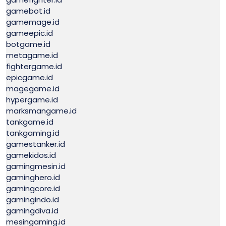
gamebot.id
gamemage.id
gameepic.id
botgame.id
metagame.id
fightergame.id
epicgame.id
magegame.id
hypergame.id
marksmangame.id
tankgame.id
tankgaming.id
gamestanker.id
gamekidos.id
gamingmesin.id
gaminghero.id
gamingcore.id
gamingindo.id
gamingdiva.id
mesingaming.id