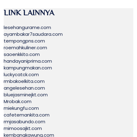
LINK LAINNYA
lesehangurame.com
ayambakar7saudara.com
tempongpns.com
roemahkuliner.com
saoenkkito.com
handayaniprima.com
kampungmakan.com
luckycatck.com
rmbakoelkita.com
angelesehan.com
bluejasminejkt.com
Mrobak.com
miekungfu.com
cafetemankita.com
rmjasabundo.com
mimoosajkt.com
kembangkawung.com