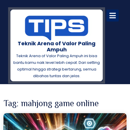
Skip
to
content
Open
Menu
Teknik Arena of Valor Paling
Ampuh
Teknik Arena of Valor Paling Ampuh ini bisa
bantu kamu naik level lebih cepat. Dari setting
optimal hingga strategi bertarung, semua
dibahas tuntas dan jelas.
Tag:
mahjong game online