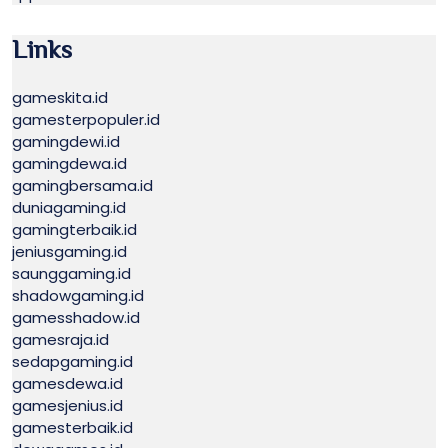
Links
gameskita.id
gamesterpopuler.id
gamingdewi.id
gamingdewa.id
gamingbersama.id
duniagaming.id
gamingterbaik.id
jeniusgaming.id
saunggaming.id
shadowgaming.id
gamesshadow.id
gamesraja.id
sedapgaming.id
gamesdewa.id
gamesjenius.id
gamesterbaik.id