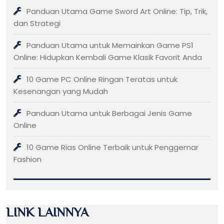
Panduan Utama Game Sword Art Online: Tip, Trik,
dan Strategi
Panduan Utama untuk Memainkan Game PS1
Online: Hidupkan Kembali Game Klasik Favorit Anda
10 Game PC Online Ringan Teratas untuk
Kesenangan yang Mudah
Panduan Utama untuk Berbagai Jenis Game
Online
10 Game Rias Online Terbaik untuk Penggemar
Fashion
LINK LAINNYA