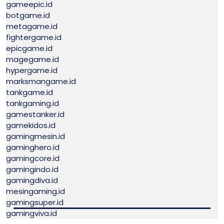
gameepic.id
botgame.id
metagame.id
fightergame.id
epicgame.id
magegame.id
hypergame.id
marksmangame.id
tankgame.id
tankgaming.id
gamestanker.id
gamekidos.id
gamingmesin.id
gaminghero.id
gamingcore.id
gamingindo.id
gamingdiva.id
mesingaming.id
gamingsuper.id
gamingviva.id