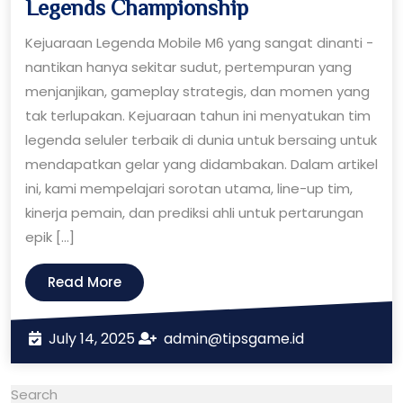
Epic
Legends Championship
Showdown:
Kejuaraan Legenda Mobile M6 yang sangat dinanti -
Sorotan
nantikan hanya sekitar sudut, pertempuran yang
dan
menjanjikan, gameplay strategis, dan momen yang
prediksi
tak terlupakan. Kejuaraan tahun ini menyatukan tim
utama
legenda seluler terbaik di dunia untuk bersaing untuk
mendapatkan gelar yang didambakan. Dalam artikel
untuk
ini, kami mempelajari sorotan utama, line-up tim,
M6
kinerja pemain, dan prediksi ahli untuk pertarungan
Mobile
epik […]
Legends
Championship
Read
Read More
More
July
admin@tipsga
July 14, 2025
admin@tipsgame.id
14,
2025
Search