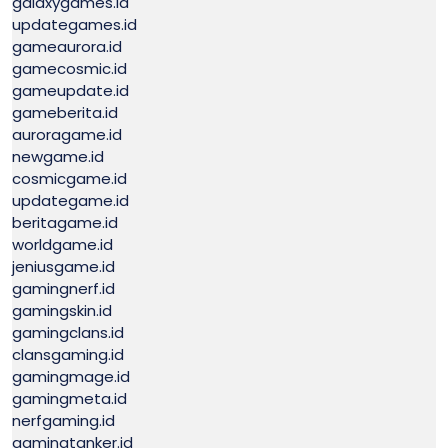
galaxygames.id
updategames.id
gameaurora.id
gamecosmic.id
gameupdate.id
gameberita.id
auroragame.id
newgame.id
cosmicgame.id
updategame.id
beritagame.id
worldgame.id
jeniusgame.id
gamingnerf.id
gamingskin.id
gamingclans.id
clansgaming.id
gamingmage.id
gamingmeta.id
nerfgaming.id
gamingtanker.id