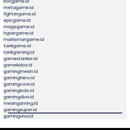
botgame.id
metagame.id
fightergame.id
epicgame.id
magegame.id
hypergame.id
marksmangame.id
tankgame.id
tankgaming.id
gamestanker.id
gamekidos.id
gamingmesin.id
gaminghero.id
gamingcore.id
gamingindo.id
gamingdiva.id
mesingaming.id
gamingsuper.id
gamingviva.id