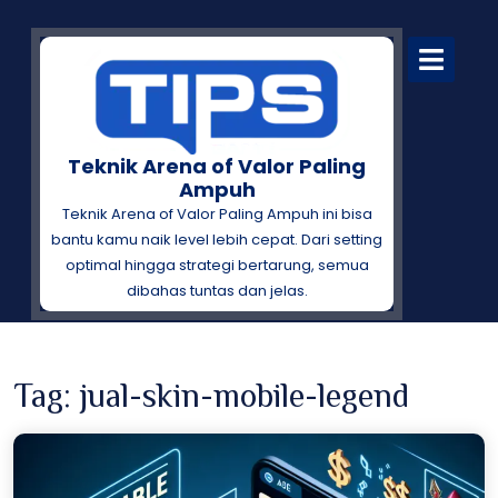
Skip
to
content
Open
Menu
Teknik Arena of Valor Paling
Ampuh
Teknik Arena of Valor Paling Ampuh ini bisa
bantu kamu naik level lebih cepat. Dari setting
optimal hingga strategi bertarung, semua
dibahas tuntas dan jelas.
Tag:
jual-skin-mobile-legend