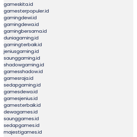
gameskita.id
gamesterpopuler.id
gamingdewi.id
gamingdewa.id
gamingbersama.id
duniagaming.id
gamingterbaik.id
jeniusgaming.id
saunggaming.id
shadowgaming.id
gamesshadow.id
gamesraja.id
sedapgaming.id
gamesdewa.id
gamesjenius.id
gamesterbaik.id
dewagames.id
saunggames.id
sedapgames.id
majestigames.id