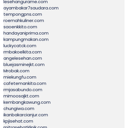
lesehangurame.com
ayambakar7saudara.com
tempongpns.com
roemahkuliner.com
saoenkkito.com
handayaniprima.com
kampungmakan.com
luckycatck.com
rmbakoelkita.com
angelesehan.com
bluejasminejkt.com
Mrobak.com
miekungfu.com
cafetemankita.com
rmjasabundo.com
mimoosajkt.com
kembangkawung.com
chungiwa.com
ikanbakarcianjur.com
kpjisehat.com
mitrasehatklinik.com