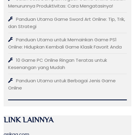
Menurunnya Produktivitas: Cara Mengatasinya!
Panduan Utama Game Sword Art Online: Tip, Trik,
dan Strategi
Panduan Utama untuk Memainkan Game PS1
Online: Hidupkan Kembali Game Klasik Favorit Anda
10 Game PC Online Ringan Teratas untuk
Kesenangan yang Mudah
Panduan Utama untuk Berbagai Jenis Game
Online
LINK LAINNYA
asikqq.com