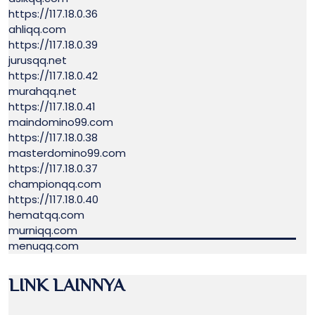
https://117.18.0.36
ahliqq.com
https://117.18.0.39
jurusqq.net
https://117.18.0.42
murahqq.net
https://117.18.0.41
maindomino99.com
https://117.18.0.38
masterdomino99.com
https://117.18.0.37
championqq.com
https://117.18.0.40
hematqq.com
murniqq.com
menuqq.com
LINK LAINNYA