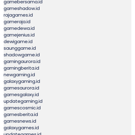
gamebersama.id
gameshadow.id
rajagames.id
gameraja.id
gamedewa.id
gamejenius.id
dewigame.id
saunggame.id
shadowgame.id
gamingaurora.id
gamingberita.id
newgaming.id
galaxygaming.id
gamesaurora.id
gamesgalaxy.id
updategaming.id
gamescosmic.id
gamesberita.id
gamesnews.id
galaxygames.id
updategames.id