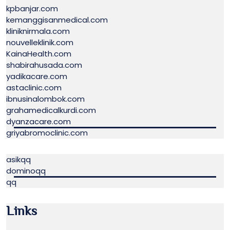
kpbanjar.com
kemanggisanmedical.com
kliniknirmala.com
nouvelleklinik.com
KainaHealth.com
shabirahusada.com
yadikacare.com
astaclinic.com
ibnusinalombok.com
grahamedicalkurdi.com
dyanzacare.com
griyabromoclinic.com
asikqq
dominoqq
qq
Links