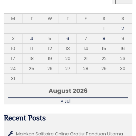
M
T
W
T
F
S
S
1
2
3
4
5
6
7
8
9
10
11
12
13
14
15
16
17
18
19
20
21
22
23
24
25
26
27
28
29
30
31
August 2026
« Jul
Recent Posts
Mainkan Solitaire Online Gratis: Panduan Utama