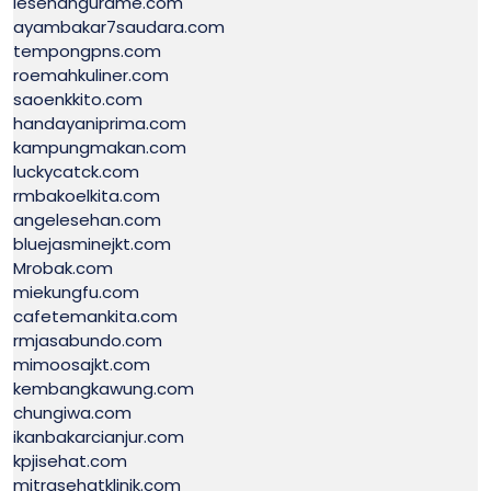
lesehangurame.com
ayambakar7saudara.com
tempongpns.com
roemahkuliner.com
saoenkkito.com
handayaniprima.com
kampungmakan.com
luckycatck.com
rmbakoelkita.com
angelesehan.com
bluejasminejkt.com
Mrobak.com
miekungfu.com
cafetemankita.com
rmjasabundo.com
mimoosajkt.com
kembangkawung.com
chungiwa.com
ikanbakarcianjur.com
kpjisehat.com
mitrasehatklinik.com