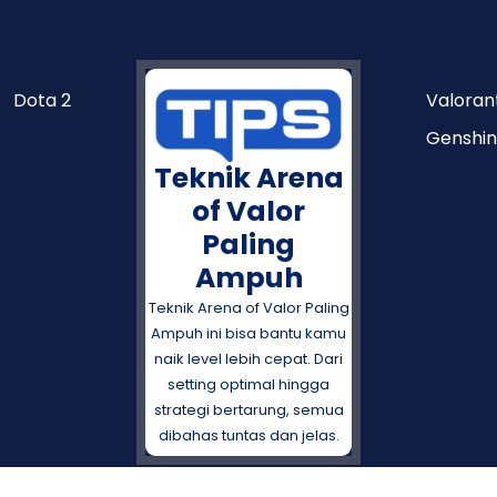
Dota 2
Valoran
Genshin
Teknik Arena
of Valor
Paling
Ampuh
Teknik Arena of Valor Paling
Ampuh ini bisa bantu kamu
naik level lebih cepat. Dari
setting optimal hingga
strategi bertarung, semua
dibahas tuntas dan jelas.