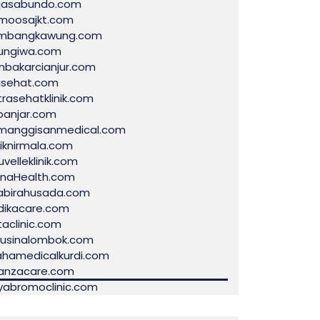
jasabundo.com
moosajkt.com
mbangkawung.com
ungiwa.com
anbakarcianjur.com
jisehat.com
trasehatklinik.com
banjar.com
manggisanmedical.com
niknirmala.com
velleklinik.com
inaHealth.com
abirahusada.com
dikacare.com
taclinic.com
nusinalombok.com
ahamedicalkurdi.com
anzacare.com
iyabromoclinic.com