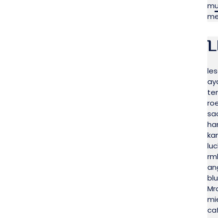
mu
me
L
le
ay
te
ro
sa
ha
ka
lu
rm
an
bl
Mr
mi
ca