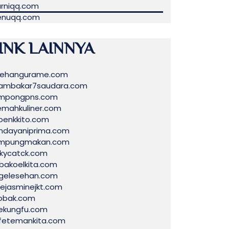
rniqq.com
nuqq.com
INK LAINNYA
sehangurame.com
ambakar7saudara.com
mpongpns.com
emahkuliner.com
oenkkito.com
ndayaniprima.com
mpungmakan.com
ckycatck.com
bakoelkita.com
gelesehan.com
uejasminejkt.com
obak.com
ekungfu.com
fetemankita.com