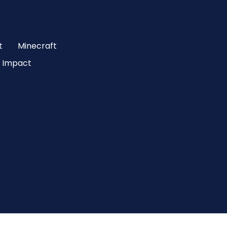
t
Minecraft
 Impact