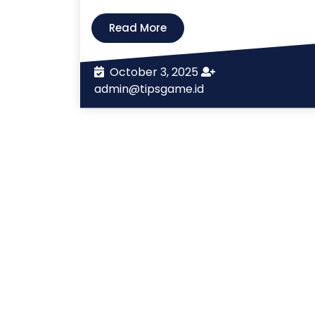
Read
Read More
More
October
October 3, 2025
3,
admin@tipsgame.id
admin@tipsgame.id
2025