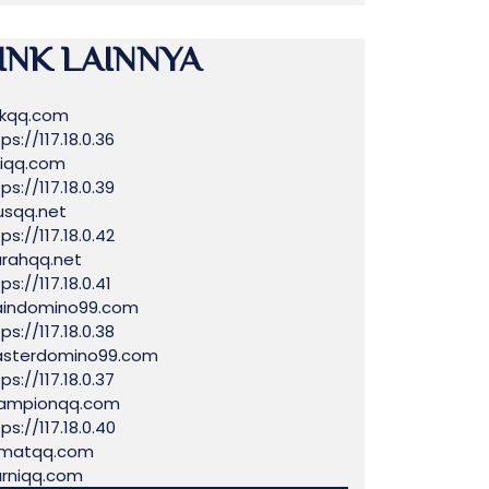
INK LAINNYA
ikqq.com
ps://117.18.0.36
liqq.com
ps://117.18.0.39
rusqq.net
ps://117.18.0.42
rahqq.net
ps://117.18.0.41
indomino99.com
ps://117.18.0.38
sterdomino99.com
ps://117.18.0.37
ampionqq.com
ps://117.18.0.40
matqq.com
rniqq.com