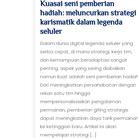
Kuasai seni pemberian
hadiah: meluncurkan strategi
karismatik dalam legenda
Kuasai
seluler
seni
Dalam dunia digital legenda seluler yang
pemberian
serba cepat, di mana strategi, kerja tim,
hadiah:
dan kemampuan beradaptasi sangat
meluncurkan
penting, aspek yang sering diabaikan
strategi
namun kuat adalah seni pemberian hadiah
Dari meningkatkan persahabatan dengan
karismatik
rekan satu tim hingga
dalam
mempersonalisasikan pengalaman
legenda
permainan, pemberian gifing strategis
seluler
dapat meningkatkan daya tarik permaina
ke ketinggian baru. Artikel ini akan
mempelajari strategi […]