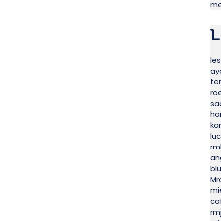
me
L
le
ay
te
ro
sa
ha
ka
lu
rm
an
bl
Mr
mi
ca
rm