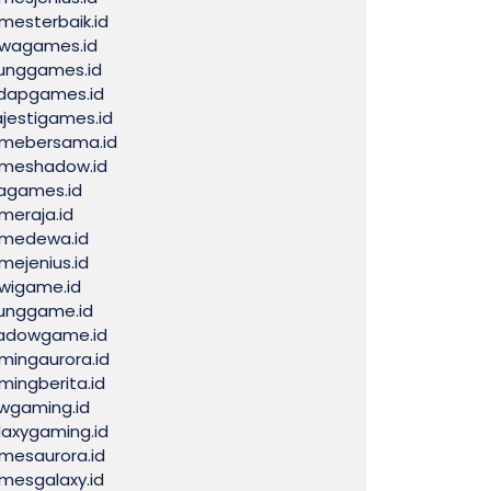
mesterbaik.id
wagames.id
unggames.id
dapgames.id
jestigames.id
mebersama.id
meshadow.id
jagames.id
meraja.id
medewa.id
mejenius.id
wigame.id
unggame.id
adowgame.id
mingaurora.id
mingberita.id
wgaming.id
laxygaming.id
mesaurora.id
mesgalaxy.id