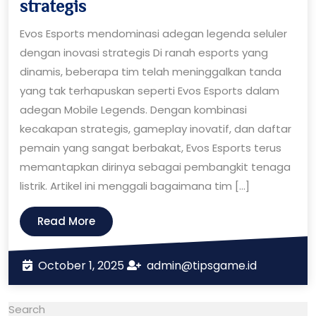
Evos
strategis
Esports
Evos Esports mendominasi adegan legenda seluler
mendominasi
dengan inovasi strategis Di ranah esports yang
adegan
dinamis, beberapa tim telah meninggalkan tanda
legenda
yang tak terhapuskan seperti Evos Esports dalam
seluler
adegan Mobile Legends. Dengan kombinasi
kecakapan strategis, gameplay inovatif, dan daftar
dengan
pemain yang sangat berbakat, Evos Esports terus
inovasi
memantapkan dirinya sebagai pembangkit tenaga
strategis
listrik. Artikel ini menggali bagaimana tim […]
Read
Read More
More
October
admin@tip
October 1, 2025
admin@tipsgame.id
1,
2025
Search