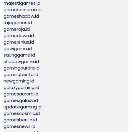
majestigames.id
gamebersama.id
gameshadow.id
rajagames.id
gameraja.id
gamedewa.id
gamejenius.id
dewigame.id
saunggame.id
shadowgame.id
gamingaurora.id
gamingberita.id
newgaming.id
galaxygaming.id
gamesaurora.id
gamesgalaxy.id
updategaming.id
gamescosmic.id
gamesberita.id
gamesnews.id