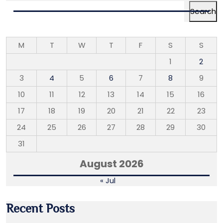
Search
M
T
W
T
F
S
S
1
2
3
4
5
6
7
8
9
10
11
12
13
14
15
16
17
18
19
20
21
22
23
24
25
26
27
28
29
30
31
August 2026
« Jul
Recent Posts