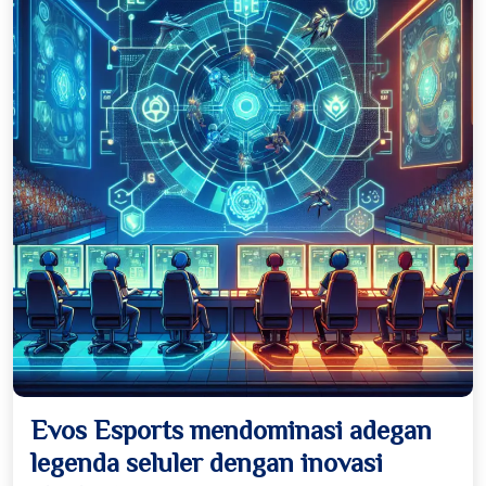
Evos Esports mendominasi adegan
legenda seluler dengan inovasi