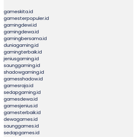
gameskita.id
gamesterpopuler.id
gamingdewi.id
gamingdewa.id
gamingbersama.id
duniagaming.id
gamingterbaik.id
jeniusgaming.id
saunggaming.id
shadowgaming.id
gamesshadow.id
gamesraja.id
sedapgaming.id
gamesdewa.id
gamesjenius.id
gamesterbaik.id
dewagames.id
saunggames.id
sedapgames.id