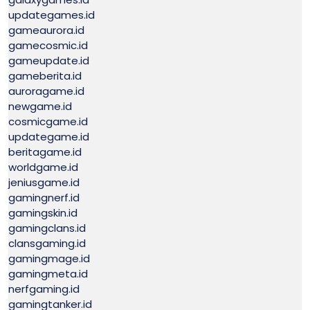
updategames.id
gameaurora.id
gamecosmic.id
gameupdate.id
gameberita.id
auroragame.id
newgame.id
cosmicgame.id
updategame.id
beritagame.id
worldgame.id
jeniusgame.id
gamingnerf.id
gamingskin.id
gamingclans.id
clansgaming.id
gamingmage.id
gamingmeta.id
nerfgaming.id
gamingtanker.id