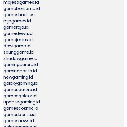
majestigames.id
gamebersama.id
gameshadow.id
rajagames.id
gameraja.id
gamedewa.id
gamejenius.id
dewigame.id
saunggame.id
shadowgame.id
gamingaurora.id
gamingberita.id
newgaming.id
galaxygaming.id
gamesaurora.id
gamesgalaxy.id
updategaming.id
gamescosmic.id
gamesberita.id
gamesnews.id
galaxygames.id