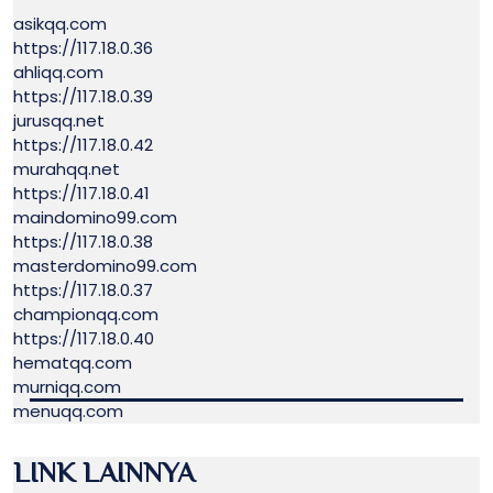
asikqq.com
https://117.18.0.36
ahliqq.com
https://117.18.0.39
jurusqq.net
https://117.18.0.42
murahqq.net
https://117.18.0.41
maindomino99.com
https://117.18.0.38
masterdomino99.com
https://117.18.0.37
championqq.com
https://117.18.0.40
hematqq.com
murniqq.com
menuqq.com
LINK LAINNYA