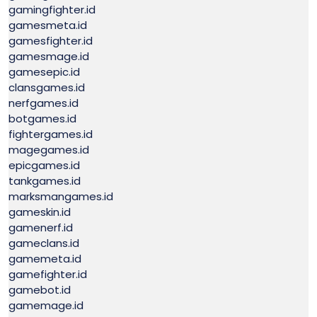
gamingfighter.id
gamesmeta.id
gamesfighter.id
gamesmage.id
gamesepic.id
clansgames.id
nerfgames.id
botgames.id
fightergames.id
magegames.id
epicgames.id
tankgames.id
marksmangames.id
gameskin.id
gamenerf.id
gameclans.id
gamemeta.id
gamefighter.id
gamebot.id
gamemage.id