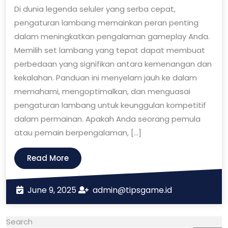
pengaturan
Di dunia legenda seluler yang serba cepat,
lambang
pengaturan lambang memainkan peran penting
di
dalam meningkatkan pengalaman gameplay Anda.
legenda
Memilih set lambang yang tepat dapat membuat
seluler
perbedaan yang signifikan antara kemenangan dan
kekalahan. Panduan ini menyelam jauh ke dalam
memahami, mengoptimalkan, dan menguasai
pengaturan lambang untuk keunggulan kompetitif
dalam permainan. Apakah Anda seorang pemula
atau pemain berpengalaman, […]
Read
Read More
More
June
admin@tipsga
June 9, 2025
admin@tipsgame.id
9,
2025
Search