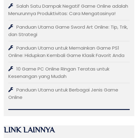
Salah Satu Dampak Negatif Game Online adalah
Menurunnya Produktivitas: Cara Mengatasinya!
Panduan Utama Game Sword Art Online: Tip, Trik,
dan Strategi
Panduan Utama untuk Memainkan Game PS1
Online: Hidupkan Kembali Game Klasik Favorit Anda
10 Game PC Online Ringan Teratas untuk
Kesenangan yang Mudah
Panduan Utama untuk Berbagai Jenis Game
Online
LINK LAINNYA