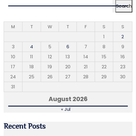
Search
M
T
W
T
F
S
S
1
2
3
4
5
6
7
8
9
10
11
12
13
14
15
16
17
18
19
20
21
22
23
24
25
26
27
28
29
30
31
August 2026
« Jul
Recent Posts