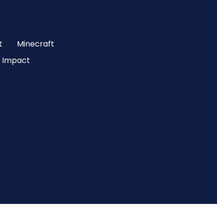
t
Minecraft
 Impact