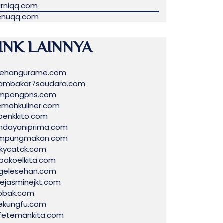
rniqq.com
nuqq.com
INK LAINNYA
sehangurame.com
ambakar7saudara.com
mpongpns.com
emahkuliner.com
oenkkito.com
ndayaniprima.com
mpungmakan.com
ckycatck.com
bakoelkita.com
gelesehan.com
uejasminejkt.com
obak.com
ekungfu.com
fetemankita.com