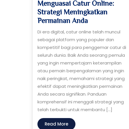
Menguasai Catur Online:
Strategi Meningkatkan
Menguasai
Permainan Anda
Catur
Di era digital, catur online telah muncul
Online:
sebagai platform yang populer dan
Strategi
kompetitif bagi para penggemar catur di
Meningkatka
seluruh dunia. Baik Anda seorang pemula
Permainan
yang ingin mempertajam keterampilan
atau pemain berpengalaman yang ingin
Anda
naik peringkat, memahami strategi yang
efektif dapat meningkatkan permainan
Anda secara signifikan. Panduan
komprehensif ini menggali strategi yang
telah terbukti untuk membantu […]
Read
Read More