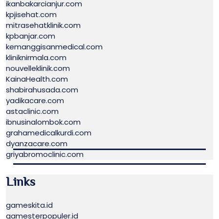
ikanbakarcianjur.com
kpjisehat.com
mitrasehatklinik.com
kpbanjar.com
kemanggisanmedical.com
kliniknirmala.com
nouvelleklinik.com
KainaHealth.com
shabirahusada.com
yadikacare.com
astaclinic.com
ibnusinalombok.com
grahamedicalkurdi.com
dyanzacare.com
griyabromoclinic.com
Links
gameskita.id
gamesterpopuler.id