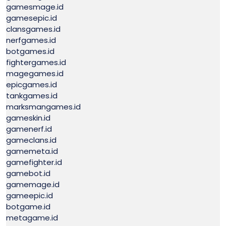
gamesmage.id
gamesepic.id
clansgames.id
nerfgames.id
botgames.id
fightergames.id
magegames.id
epicgames.id
tankgames.id
marksmangames.id
gameskin.id
gamenerf.id
gameclans.id
gamemeta.id
gamefighter.id
gamebot.id
gamemage.id
gameepic.id
botgame.id
metagame.id