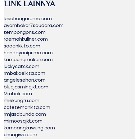
LINK LAINNYA
lesehangurame.com
ayambakar7saudara.com
tempongpns.com
roemahkuliner.com
saoenkkito.com
handayaniprima.com
kampungmakan.com
luckycatck.com
rmbakoelkita.com
angelesehan.com
bluejasminejkt.com
Mrobak.com
miekungfu.com
cafetemankita.com
rmjasabundo.com
mimoosajkt.com
kembangkawung.com
chungiwa.com