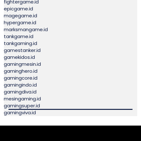
fightergame.id
epicgame.id
magegame.id
hypergame.id
marksmangame.id
tankgame.id
tankgaming.id
gamestanker.id
gamekidos.id
gamingmesin.id
gaminghero.id
gamingcore.id
gamingindo.id
gamingdiva.id
mesingaming.id
gamingsuper.id
gamingviva.id