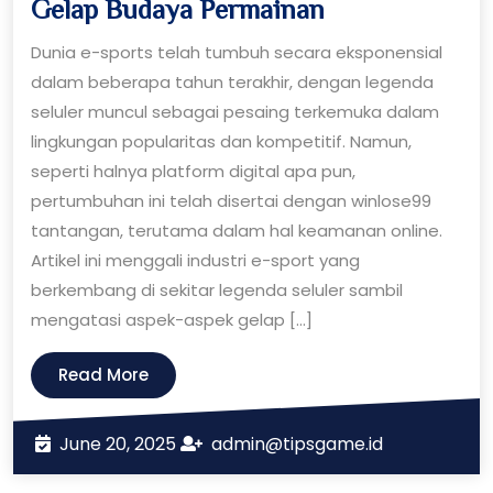
Legenda
Gelap Budaya Permainan
Seluler
Dunia e-sports telah tumbuh secara eksponensial
E-
dalam beberapa tahun terakhir, dengan legenda
Sports
seluler muncul sebagai pesaing terkemuka dalam
dan
lingkungan popularitas dan kompetitif. Namun,
Keselamatan
seperti halnya platform digital apa pun,
pertumbuhan ini telah disertai dengan winlose99
Online:
tantangan, terutama dalam hal keamanan online.
Mengatasi
Artikel ini menggali industri e-sport yang
Sisi
berkembang di sekitar legenda seluler sambil
Gelap
mengatasi aspek-aspek gelap […]
Budaya
Permainan
Read
Read More
More
June
admin@tipsg
June 20, 2025
admin@tipsgame.id
20,