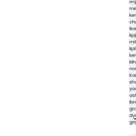
rm
mi
ke
ch
ik
kp
mi
kp
ke
kli
nou
Ka
sh
ya
as
ib
gr
dy
gr