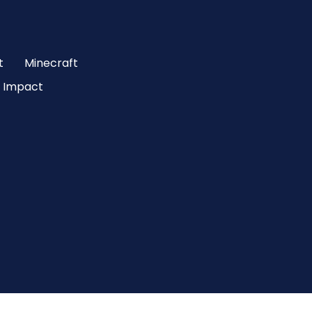
t
Minecraft
 Impact