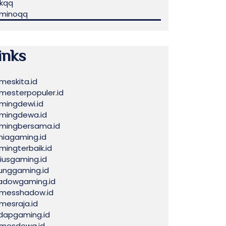
ikqq
minoqq
inks
meskita.id
mesterpopuler.id
mingdewi.id
mingdewa.id
mingbersama.id
niagaming.id
mingterbaik.id
niusgaming.id
unggaming.id
adowgaming.id
messhadow.id
mesraja.id
dapgaming.id
mesdewa.id