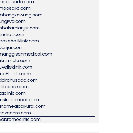
jasabundo.com
moosajkt.com
mbangkawung.com
ungiwa.com
anbakarcianjur.com
jisehat.com
trasehatklinik.com
banjar.com
manggisanmedical.com
niknirmala.com
velleklinik.com
inaHealth.com
abirahusada.com
dikacare.com
taclinic.com
nusinalombok.com
ahamedicalkurdi.com
anzacare.com
iyabromoclinic.com