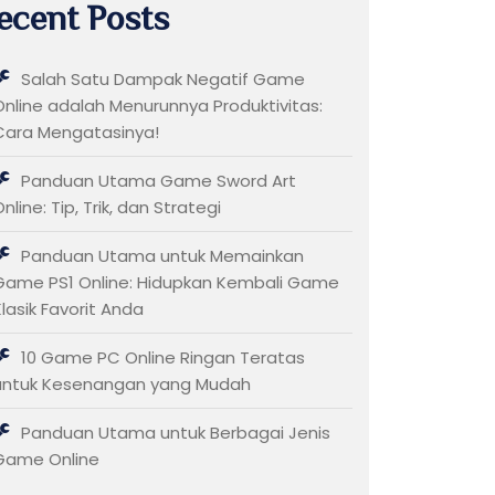
ecent Posts
Salah Satu Dampak Negatif Game
Online adalah Menurunnya Produktivitas:
Cara Mengatasinya!
Panduan Utama Game Sword Art
nline: Tip, Trik, dan Strategi
Panduan Utama untuk Memainkan
Game PS1 Online: Hidupkan Kembali Game
Klasik Favorit Anda
10 Game PC Online Ringan Teratas
untuk Kesenangan yang Mudah
Panduan Utama untuk Berbagai Jenis
Game Online