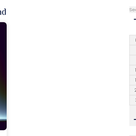
Se
nd