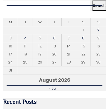
Search
M
T
W
T
F
S
S
1
2
3
4
5
6
7
8
9
10
11
12
13
14
15
16
17
18
19
20
21
22
23
24
25
26
27
28
29
30
31
August 2026
« Jul
Recent Posts