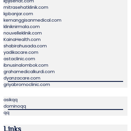
kpjisehat.com
mitrasehatklinik.com
kpbanjar.com
kemanggisanmedical.com
kliniknirmala.com
nouvelleklinik.com
KainaHealth.com
shabirahusada.com
yadikacare.com
astaclinic.com
ibnusinalombok.com
grahamedicalkurdi.com
dyanzacare.com
griyabromoclinic.com
asikqq
dominoqq
qq
Links