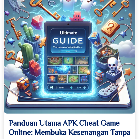
Panduan Utama APK Cheat Game
Online: Membuka Kesenangan Tanpa