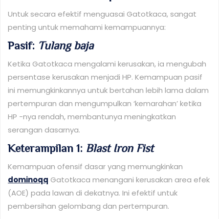
Untuk secara efektif menguasai Gatotkaca, sangat
penting untuk memahami kemampuannya:
Pasif:
Tulang baja
Ketika Gatotkaca mengalami kerusakan, ia mengubah
persentase kerusakan menjadi HP. Kemampuan pasif
ini memungkinkannya untuk bertahan lebih lama dalam
pertempuran dan mengumpulkan ‘kemarahan’ ketika
HP -nya rendah, membantunya meningkatkan
serangan dasarnya.
Keterampilan 1:
Blast Iron Fist
Kemampuan ofensif dasar yang memungkinkan
dominoqq
Gatotkaca menangani kerusakan area efek
(AOE) pada lawan di dekatnya. Ini efektif untuk
pembersihan gelombang dan pertempuran.