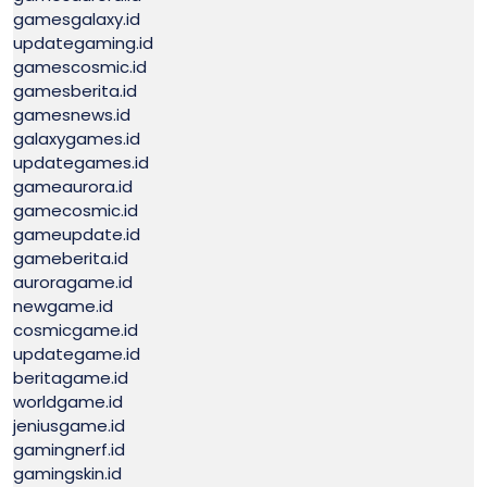
gamesgalaxy.id
updategaming.id
gamescosmic.id
gamesberita.id
gamesnews.id
galaxygames.id
updategames.id
gameaurora.id
gamecosmic.id
gameupdate.id
gameberita.id
auroragame.id
newgame.id
cosmicgame.id
updategame.id
beritagame.id
worldgame.id
jeniusgame.id
gamingnerf.id
gamingskin.id