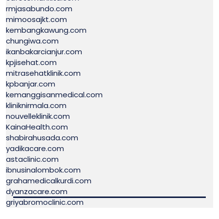
rmjasabundo.com
mimoosajkt.com
kembangkawung.com
chungiwa.com
ikanbakarcianjur.com
kpjisehat.com
mitrasehatklinik.com
kpbanjar.com
kemanggisanmedical.com
kliniknirmala.com
nouvelleklinik.com
KainaHealth.com
shabirahusada.com
yadikacare.com
astaclinic.com
ibnusinalombok.com
grahamedicalkurdi.com
dyanzacare.com
griyabromoclinic.com