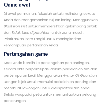
Game awal
Di awal permainan, fokuslah untuk melindungi sekutu
Anda dan mengamankan tujuan laning. Menggunakan
Blast Iron Fist
untuk membersihkan gelombang antek
dan
Tidak bisa dipatahkan
untuk zona musuh.
Prioritaskan item tangki untuk meningkatkan
kemampuan pertahanan Anda.
Pertengahan game
Saat Anda beralih ke pertengahan pertandingan,
secara aktif berpartisipasi dalam perkelahian tim dan
pertempuran kecil. Menggunakan
Avatar Of Guardian
Dengan bijak untuk memulai perkelahian penting dan
membuat lowongan untuk dieksploitasi tim Anda.
Selalu waspadai peta untuk memanfaatkan peluang
pertarungan.