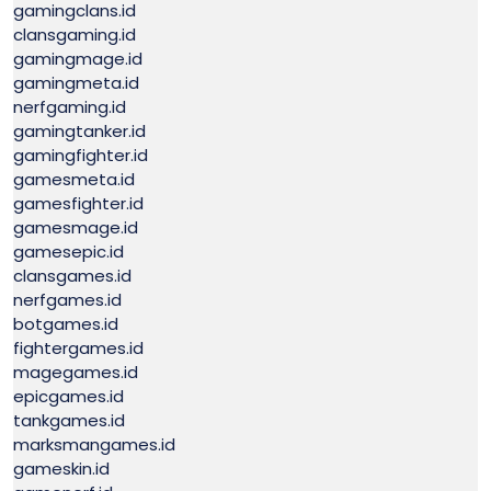
gamingclans.id
clansgaming.id
gamingmage.id
gamingmeta.id
nerfgaming.id
gamingtanker.id
gamingfighter.id
gamesmeta.id
gamesfighter.id
gamesmage.id
gamesepic.id
clansgames.id
nerfgames.id
botgames.id
fightergames.id
magegames.id
epicgames.id
tankgames.id
marksmangames.id
gameskin.id