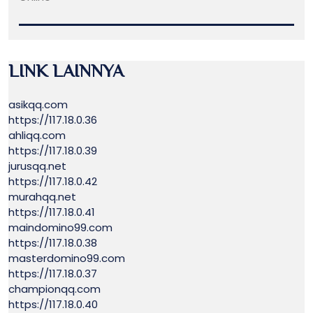
LINK LAINNYA
asikqq.com
https://117.18.0.36
ahliqq.com
https://117.18.0.39
jurusqq.net
https://117.18.0.42
murahqq.net
https://117.18.0.41
maindomino99.com
https://117.18.0.38
masterdomino99.com
https://117.18.0.37
championqq.com
https://117.18.0.40