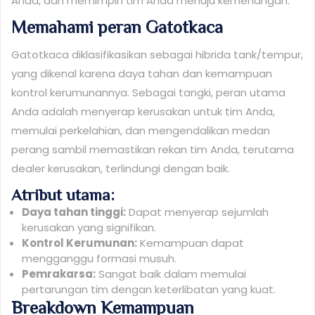
Anda, dan memimpin tim Anda menuju kemenangan.
Memahami peran Gatotkaca
Gatotkaca diklasifikasikan sebagai hibrida tank/tempur,
yang dikenal karena daya tahan dan kemampuan
kontrol kerumunannya. Sebagai tangki, peran utama
Anda adalah menyerap kerusakan untuk tim Anda,
memulai perkelahian, dan mengendalikan medan
perang sambil memastikan rekan tim Anda, terutama
dealer kerusakan, terlindungi dengan baik.
Atribut utama:
Daya tahan tinggi:
Dapat menyerap sejumlah
kerusakan yang signifikan.
Kontrol Kerumunan:
Kemampuan dapat
mengganggu formasi musuh.
Pemrakarsa:
Sangat baik dalam memulai
pertarungan tim dengan keterlibatan yang kuat.
Breakdown Kemampuan