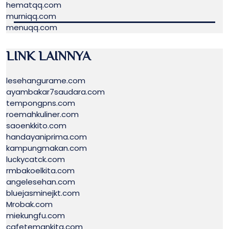
hematqq.com
murniqq.com
menuqq.com
LINK LAINNYA
lesehangurame.com
ayambakar7saudara.com
tempongpns.com
roemahkuliner.com
saoenkkito.com
handayaniprima.com
kampungmakan.com
luckycatck.com
rmbakoelkita.com
angelesehan.com
bluejasminejkt.com
Mrobak.com
miekungfu.com
cafetemankita.com