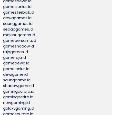
gamesdewa.id
gamesjenius.id
gamesterbaik.id
dewagames.id
saunggames.id
sedapgames.id
majestigames.id
gamebersama.id
gameshadow.id
rajagames.id
gameraja.id
gamedewa.id
gamejenius.id
dewigame.id
saunggame.id
shadowgame.id
gamingaurora.id
gamingberita.id
newgaming.id
galaxygaming.id
gamesaurora.id