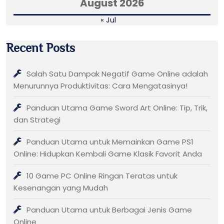
August 2026
« Jul
Recent Posts
Salah Satu Dampak Negatif Game Online adalah
Menurunnya Produktivitas: Cara Mengatasinya!
Panduan Utama Game Sword Art Online: Tip, Trik,
dan Strategi
Panduan Utama untuk Memainkan Game PS1
Online: Hidupkan Kembali Game Klasik Favorit Anda
10 Game PC Online Ringan Teratas untuk
Kesenangan yang Mudah
Panduan Utama untuk Berbagai Jenis Game
Online