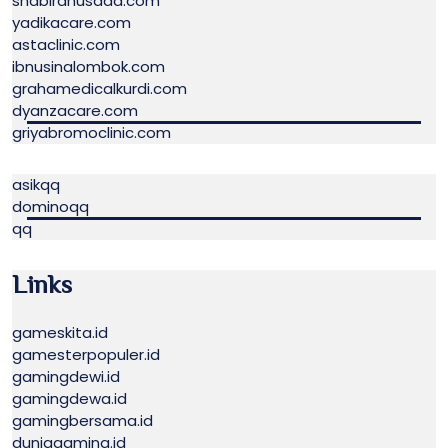
shabirahusada.com
yadikacare.com
astaclinic.com
ibnusinalombok.com
grahamedicalkurdi.com
dyanzacare.com
griyabromoclinic.com
asikqq
dominoqq
qq
Links
gameskita.id
gamesterpopuler.id
gamingdewi.id
gamingdewa.id
gamingbersama.id
duniagaming.id