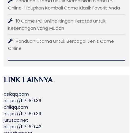
Panduan Utama untuk Memainkan Game PS1
Online: Hidupkan Kembali Game Klasik Favorit Anda
10 Game PC Online Ringan Teratas untuk
Kesenangan yang Mudah
Panduan Utama untuk Berbagai Jenis Game
Online
LINK LAINNYA
asikqq.com
https://117.18.0.36
ahliqq.com
https://117.18.0.39
jurusqq.net
https://117.18.0.42