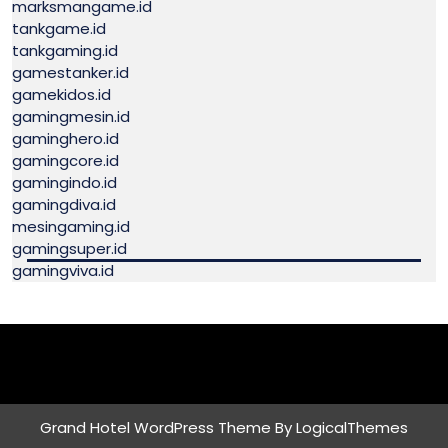
marksmangame.id
tankgame.id
tankgaming.id
gamestanker.id
gamekidos.id
gamingmesin.id
gaminghero.id
gamingcore.id
gamingindo.id
gamingdiva.id
mesingaming.id
gamingsuper.id
gamingviva.id
Grand Hotel WordPress Theme By LogicalThemes