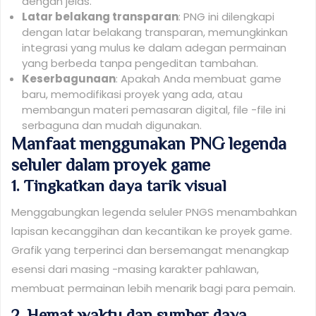
dengan jelas.
Latar belakang transparan
: PNG ini dilengkapi
dengan latar belakang transparan, memungkinkan
integrasi yang mulus ke dalam adegan permainan
yang berbeda tanpa pengeditan tambahan.
Keserbagunaan
: Apakah Anda membuat game
baru, memodifikasi proyek yang ada, atau
membangun materi pemasaran digital, file -file ini
serbaguna dan mudah digunakan.
Manfaat menggunakan PNG legenda
seluler dalam proyek game
1. Tingkatkan daya tarik visual
Menggabungkan legenda seluler PNGS menambahkan
lapisan kecanggihan dan kecantikan ke proyek game.
Grafik yang terperinci dan bersemangat menangkap
esensi dari masing -masing karakter pahlawan,
membuat permainan lebih menarik bagi para pemain.
2. Hemat waktu dan sumber daya