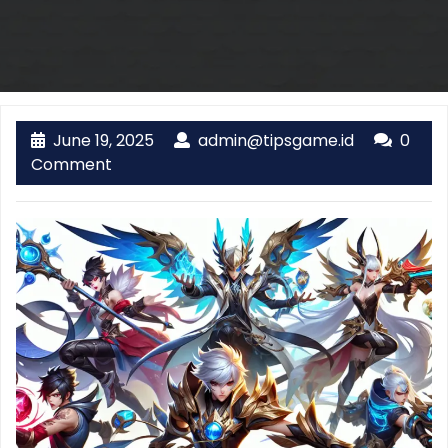
June
admin@tips
June 19, 2025
admin@tipsgame.id
0
19,
Comment
2025