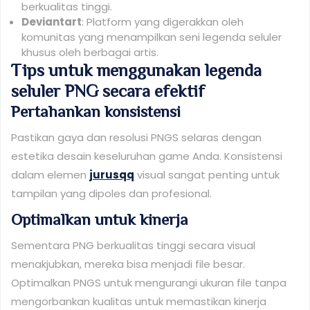
berkualitas tinggi.
Deviantart
: Platform yang digerakkan oleh
komunitas yang menampilkan seni legenda seluler
khusus oleh berbagai artis.
Tips untuk menggunakan legenda
seluler PNG secara efektif
Pertahankan konsistensi
Pastikan gaya dan resolusi PNGS selaras dengan
estetika desain keseluruhan game Anda. Konsistensi
dalam elemen
jurusqq
visual sangat penting untuk
tampilan yang dipoles dan profesional.
Optimalkan untuk kinerja
Sementara PNG berkualitas tinggi secara visual
menakjubkan, mereka bisa menjadi file besar.
Optimalkan PNGS untuk mengurangi ukuran file tanpa
mengorbankan kualitas untuk memastikan kinerja