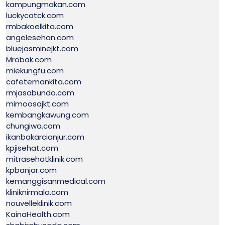
kampungmakan.com
luckycatck.com
rmbakoelkita.com
angelesehan.com
bluejasminejkt.com
Mrobak.com
miekungfu.com
cafetemankita.com
rmjasabundo.com
mimoosajkt.com
kembangkawung.com
chungiwa.com
ikanbakarcianjur.com
kpjisehat.com
mitrasehatklinik.com
kpbanjar.com
kemanggisanmedical.com
kliniknirmala.com
nouvelleklinik.com
KainaHealth.com