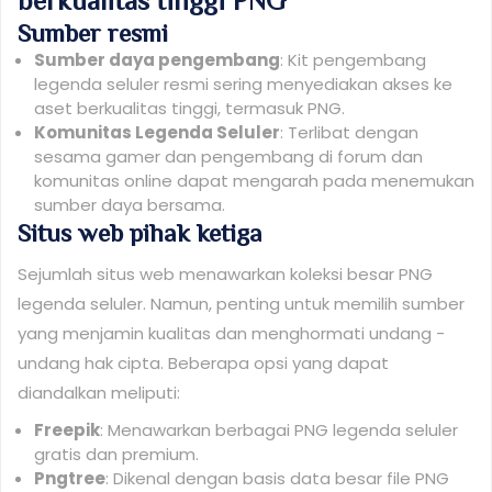
berkualitas tinggi PNG
Sumber resmi
Sumber daya pengembang
: Kit pengembang
legenda seluler resmi sering menyediakan akses ke
aset berkualitas tinggi, termasuk PNG.
Komunitas Legenda Seluler
: Terlibat dengan
sesama gamer dan pengembang di forum dan
komunitas online dapat mengarah pada menemukan
sumber daya bersama.
Situs web pihak ketiga
Sejumlah situs web menawarkan koleksi besar PNG
legenda seluler. Namun, penting untuk memilih sumber
yang menjamin kualitas dan menghormati undang -
undang hak cipta. Beberapa opsi yang dapat
diandalkan meliputi:
Freepik
: Menawarkan berbagai PNG legenda seluler
gratis dan premium.
Pngtree
: Dikenal dengan basis data besar file PNG