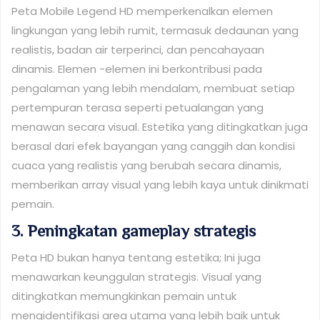
Peta Mobile Legend HD memperkenalkan elemen
lingkungan yang lebih rumit, termasuk dedaunan yang
realistis, badan air terperinci, dan pencahayaan
dinamis. Elemen -elemen ini berkontribusi pada
pengalaman yang lebih mendalam, membuat setiap
pertempuran terasa seperti petualangan yang
menawan secara visual. Estetika yang ditingkatkan juga
berasal dari efek bayangan yang canggih dan kondisi
cuaca yang realistis yang berubah secara dinamis,
memberikan array visual yang lebih kaya untuk dinikmati
pemain.
3.
Peningkatan gameplay strategis
Peta HD bukan hanya tentang estetika; Ini juga
menawarkan keunggulan strategis. Visual yang
ditingkatkan memungkinkan pemain untuk
mengidentifikasi area utama yang lebih baik untuk