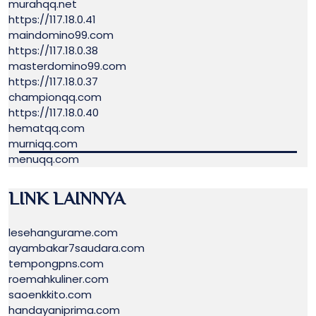
murahqq.net
https://117.18.0.41
maindomino99.com
https://117.18.0.38
masterdomino99.com
https://117.18.0.37
championqq.com
https://117.18.0.40
hematqq.com
murniqq.com
menuqq.com
LINK LAINNYA
lesehangurame.com
ayambakar7saudara.com
tempongpns.com
roemahkuliner.com
saoenkkito.com
handayaniprima.com