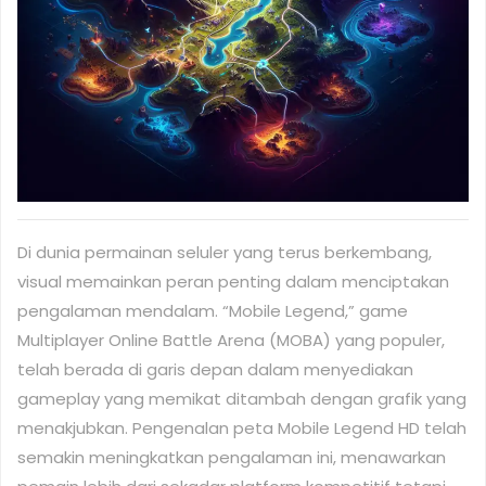
Di dunia permainan seluler yang terus berkembang,
visual memainkan peran penting dalam menciptakan
pengalaman mendalam. “Mobile Legend,” game
Multiplayer Online Battle Arena (MOBA) yang populer,
telah berada di garis depan dalam menyediakan
gameplay yang memikat ditambah dengan grafik yang
menakjubkan. Pengenalan peta Mobile Legend HD telah
semakin meningkatkan pengalaman ini, menawarkan