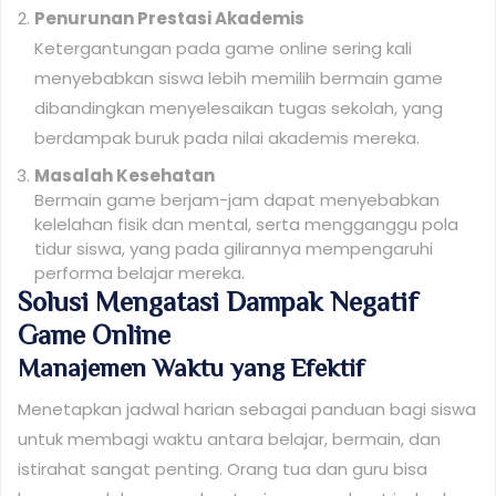
Penurunan Prestasi Akademis
Ketergantungan pada game online sering kali
menyebabkan siswa lebih memilih bermain game
dibandingkan menyelesaikan tugas sekolah, yang
berdampak buruk pada nilai akademis mereka.
Masalah Kesehatan
Bermain game berjam-jam dapat menyebabkan
kelelahan fisik dan mental, serta mengganggu pola
tidur siswa, yang pada gilirannya mempengaruhi
performa belajar mereka.
Solusi Mengatasi Dampak Negatif
Game Online
Manajemen Waktu yang Efektif
Menetapkan jadwal harian sebagai panduan bagi siswa
untuk membagi waktu antara belajar, bermain, dan
istirahat sangat penting. Orang tua dan guru bisa