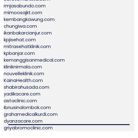
rmjasabundo.com
mimoosajkt.com
kembangkawung.com
chungiwa.com
ikanbakarcianjur.com
kpjisehat.com
mitrasehatklinik.com
kpbanjar.com
kemanggisanmedical.com
kliniknirmala.com
nouvelleklinik.com
KainaHealth.com
shabirahusada.com
yadikacare.com
astaclinic.com
ibnusinalombok.com
grahamedicalkurdi.com
dyanzacare.com
griyabromoclinic.com