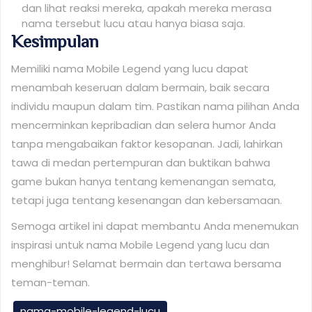
dan lihat reaksi mereka, apakah mereka merasa
nama tersebut lucu atau hanya biasa saja.
Kesimpulan
Memiliki nama Mobile Legend yang lucu dapat
menambah keseruan dalam bermain, baik secara
individu maupun dalam tim. Pastikan nama pilihan Anda
mencerminkan kepribadian dan selera humor Anda
tanpa mengabaikan faktor kesopanan. Jadi, lahirkan
tawa di medan pertempuran dan buktikan bahwa
game bukan hanya tentang kemenangan semata,
tetapi juga tentang kesenangan dan kebersamaan.
Semoga artikel ini dapat membantu Anda menemukan
inspirasi untuk nama Mobile Legend yang lucu dan
menghibur! Selamat bermain dan tertawa bersama
teman-teman.
nama-mobile-legend-lucu