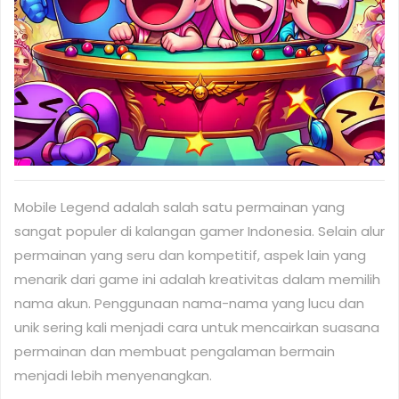
Mobile Legend adalah salah satu permainan yang
sangat populer di kalangan gamer Indonesia. Selain alur
permainan yang seru dan kompetitif, aspek lain yang
menarik dari game ini adalah kreativitas dalam memilih
nama akun. Penggunaan nama-nama yang lucu dan
unik sering kali menjadi cara untuk mencairkan suasana
permainan dan membuat pengalaman bermain
menjadi lebih menyenangkan.