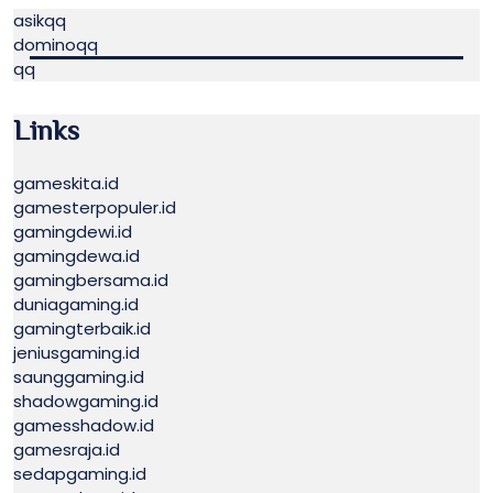
asikqq
dominoqq
qq
Links
gameskita.id
gamesterpopuler.id
gamingdewi.id
gamingdewa.id
gamingbersama.id
duniagaming.id
gamingterbaik.id
jeniusgaming.id
saunggaming.id
shadowgaming.id
gamesshadow.id
gamesraja.id
sedapgaming.id