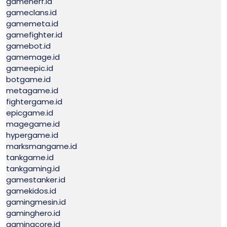
gamenerf.id
gameclans.id
gamemeta.id
gamefighter.id
gamebot.id
gamemage.id
gameepic.id
botgame.id
metagame.id
fightergame.id
epicgame.id
magegame.id
hypergame.id
marksmangame.id
tankgame.id
tankgaming.id
gamestanker.id
gamekidos.id
gamingmesin.id
gaminghero.id
gamingcore.id