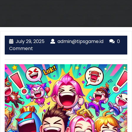
July
admin@tips
July 29, 2025
admin@tipsgame.id
0
29,
Comment
2025