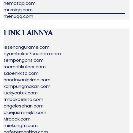
hematqq.com
murniqq.com
menuqq.com
LINK LAINNYA
lesehangurame.com
ayambakar7saudara.com
tempongpns.com
roemahkuliner.com
saoenkkito.com
handayaniprima.com
kampungmakan.com
luckycatck.com
rmbakoelkita.com
angelesehan.com
bluejasminejkt.com
Mrobak.com
miekungfu.com
cafetemankita.com