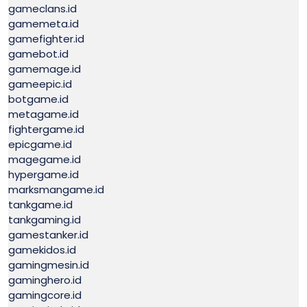
gameclans.id
gamemeta.id
gamefighter.id
gamebot.id
gamemage.id
gameepic.id
botgame.id
metagame.id
fightergame.id
epicgame.id
magegame.id
hypergame.id
marksmangame.id
tankgame.id
tankgaming.id
gamestanker.id
gamekidos.id
gamingmesin.id
gaminghero.id
gamingcore.id