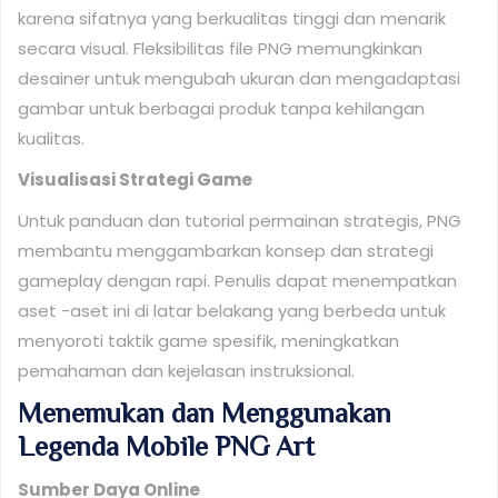
karena sifatnya yang berkualitas tinggi dan menarik
secara visual. Fleksibilitas file PNG memungkinkan
desainer untuk mengubah ukuran dan mengadaptasi
gambar untuk berbagai produk tanpa kehilangan
kualitas.
Visualisasi Strategi Game
Untuk panduan dan tutorial permainan strategis, PNG
membantu menggambarkan konsep dan strategi
gameplay dengan rapi. Penulis dapat menempatkan
aset -aset ini di latar belakang yang berbeda untuk
menyoroti taktik game spesifik, meningkatkan
pemahaman dan kejelasan instruksional.
Menemukan dan Menggunakan
Legenda Mobile PNG Art
Sumber Daya Online