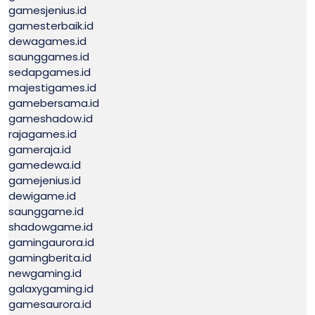
gamesjenius.id
gamesterbaik.id
dewagames.id
saunggames.id
sedapgames.id
majestigames.id
gamebersama.id
gameshadow.id
rajagames.id
gameraja.id
gamedewa.id
gamejenius.id
dewigame.id
saunggame.id
shadowgame.id
gamingaurora.id
gamingberita.id
newgaming.id
galaxygaming.id
gamesaurora.id