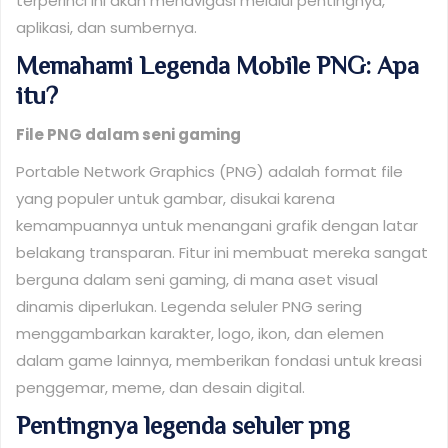
terperinci ini akan menavigasi melalui pentingnya,
aplikasi, dan sumbernya.
Memahami Legenda Mobile PNG: Apa
itu?
File PNG dalam seni gaming
Portable Network Graphics (PNG) adalah format file
yang populer untuk gambar, disukai karena
kemampuannya untuk menangani grafik dengan latar
belakang transparan. Fitur ini membuat mereka sangat
berguna dalam seni gaming, di mana aset visual
dinamis diperlukan. Legenda seluler PNG sering
menggambarkan karakter, logo, ikon, dan elemen
dalam game lainnya, memberikan fondasi untuk kreasi
penggemar, meme, dan desain digital.
Pentingnya legenda seluler png