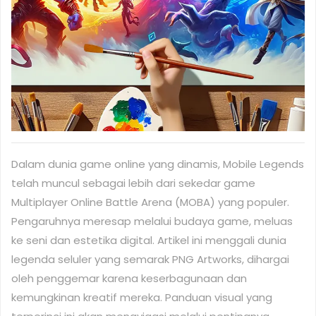
Dalam dunia game online yang dinamis, Mobile Legends
telah muncul sebagai lebih dari sekedar game
Multiplayer Online Battle Arena (MOBA) yang populer.
Pengaruhnya meresap melalui budaya game, meluas
ke seni dan estetika digital. Artikel ini menggali dunia
legenda seluler yang semarak PNG Artworks, dihargai
oleh penggemar karena keserbagunaan dan
kemungkinan kreatif mereka. Panduan visual yang