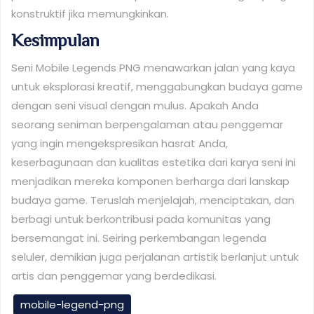
konstruktif jika memungkinkan.
Kesimpulan
Seni Mobile Legends PNG menawarkan jalan yang kaya
untuk eksplorasi kreatif, menggabungkan budaya game
dengan seni visual dengan mulus. Apakah Anda
seorang seniman berpengalaman atau penggemar
yang ingin mengekspresikan hasrat Anda,
keserbagunaan dan kualitas estetika dari karya seni ini
menjadikan mereka komponen berharga dari lanskap
budaya game. Teruslah menjelajah, menciptakan, dan
berbagi untuk berkontribusi pada komunitas yang
bersemangat ini. Seiring perkembangan legenda
seluler, demikian juga perjalanan artistik berlanjut untuk
artis dan penggemar yang berdedikasi.
mobile-legend-png