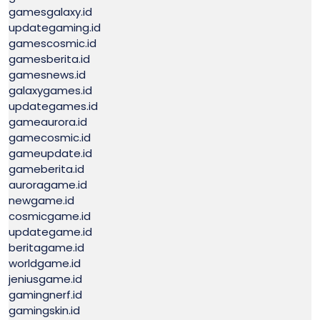
gamesgalaxy.id
updategaming.id
gamescosmic.id
gamesberita.id
gamesnews.id
galaxygames.id
updategames.id
gameaurora.id
gamecosmic.id
gameupdate.id
gameberita.id
auroragame.id
newgame.id
cosmicgame.id
updategame.id
beritagame.id
worldgame.id
jeniusgame.id
gamingnerf.id
gamingskin.id