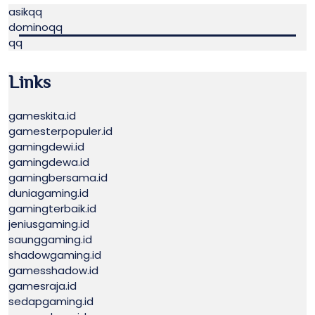
asikqq
dominoqq
qq
Links
gameskita.id
gamesterpopuler.id
gamingdewi.id
gamingdewa.id
gamingbersama.id
duniagaming.id
gamingterbaik.id
jeniusgaming.id
saunggaming.id
shadowgaming.id
gamesshadow.id
gamesraja.id
sedapgaming.id