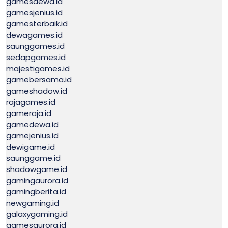
gamesdewa.id
gamesjenius.id
gamesterbaik.id
dewagames.id
saunggames.id
sedapgames.id
majestigames.id
gamebersama.id
gameshadow.id
rajagames.id
gameraja.id
gamedewa.id
gamejenius.id
dewigame.id
saunggame.id
shadowgame.id
gamingaurora.id
gamingberita.id
newgaming.id
galaxygaming.id
gamesaurora.id