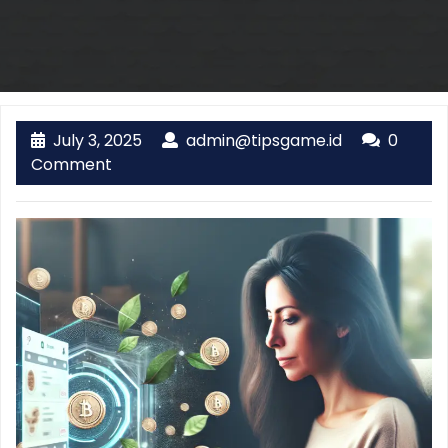
July
admin@tipsg
July 3, 2025
admin@tipsgame.id
0
3,
Comment
2025