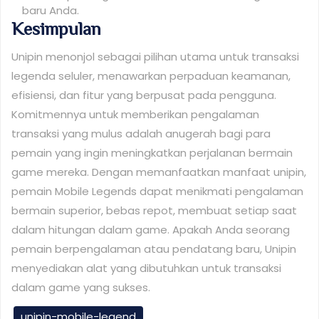
baru Anda.
Kesimpulan
Unipin menonjol sebagai pilihan utama untuk transaksi
legenda seluler, menawarkan perpaduan keamanan,
efisiensi, dan fitur yang berpusat pada pengguna.
Komitmennya untuk memberikan pengalaman
transaksi yang mulus adalah anugerah bagi para
pemain yang ingin meningkatkan perjalanan bermain
game mereka. Dengan memanfaatkan manfaat unipin,
pemain Mobile Legends dapat menikmati pengalaman
bermain superior, bebas repot, membuat setiap saat
dalam hitungan dalam game. Apakah Anda seorang
pemain berpengalaman atau pendatang baru, Unipin
menyediakan alat yang dibutuhkan untuk transaksi
dalam game yang sukses.
unipin-mobile-legend