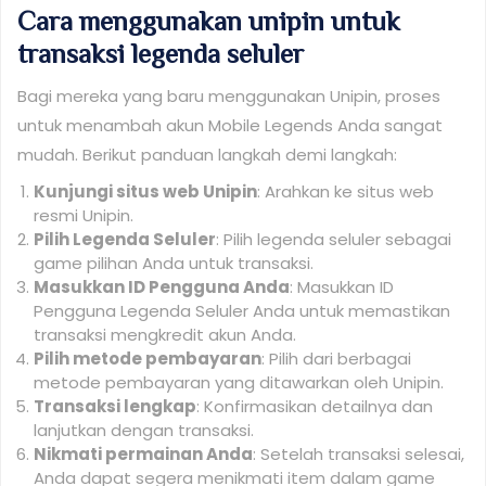
Cara menggunakan unipin untuk
transaksi legenda seluler
Bagi mereka yang baru menggunakan Unipin, proses
untuk menambah akun Mobile Legends Anda sangat
mudah. Berikut panduan langkah demi langkah:
Kunjungi situs web Unipin
: Arahkan ke situs web
resmi Unipin.
Pilih Legenda Seluler
: Pilih legenda seluler sebagai
game pilihan Anda untuk transaksi.
Masukkan ID Pengguna Anda
: Masukkan ID
Pengguna Legenda Seluler Anda untuk memastikan
transaksi mengkredit akun Anda.
Pilih metode pembayaran
: Pilih dari berbagai
metode pembayaran yang ditawarkan oleh Unipin.
Transaksi lengkap
: Konfirmasikan detailnya dan
lanjutkan dengan transaksi.
Nikmati permainan Anda
: Setelah transaksi selesai,
Anda dapat segera menikmati item dalam game