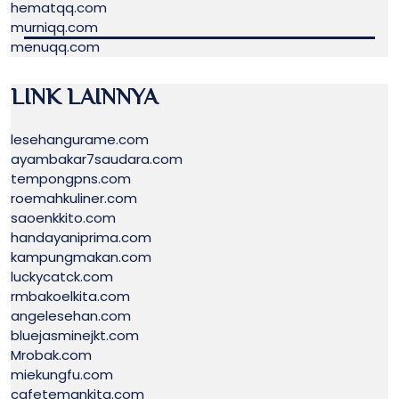
hematqq.com
murniqq.com
menuqq.com
LINK LAINNYA
lesehangurame.com
ayambakar7saudara.com
tempongpns.com
roemahkuliner.com
saoenkkito.com
handayaniprima.com
kampungmakan.com
luckycatck.com
rmbakoelkita.com
angelesehan.com
bluejasminejkt.com
Mrobak.com
miekungfu.com
cafetemankita.com