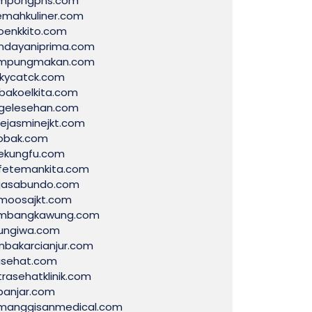
mpongpns.com
emahkuliner.com
oenkkito.com
ndayaniprima.com
mpungmakan.com
ckycatck.com
bakoelkita.com
gelesehan.com
uejasminejkt.com
obak.com
ekungfu.com
fetemankita.com
jasabundo.com
moosajkt.com
mbangkawung.com
ungiwa.com
anbakarcianjur.com
jisehat.com
trasehatklinik.com
banjar.com
manggisanmedical.com