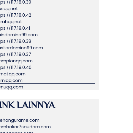
ps://117.18.0.39
rusqq.net
ps://117.18.0.42
rahqq.net
ps://117.18.0.41
indomino99.com
ps://117.18.0.38
sterdomino99.com
ps://117.18.0.37
ampionqq.com
ps://117.18.0.40
matqq.com
rniqq.com
nuqq.com
INK LAINNYA
sehangurame.com
ambakar7saudara.com