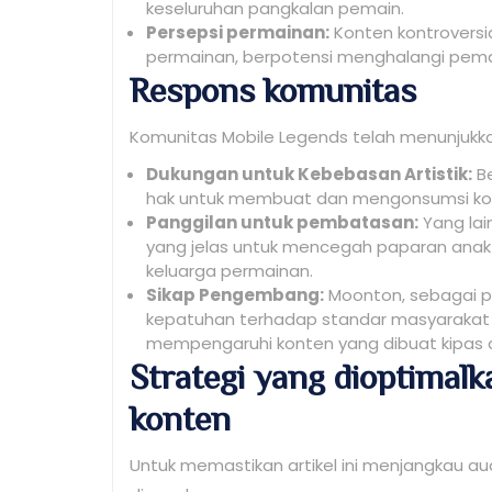
keseluruhan pangkalan pemain.
Persepsi permainan:
Konten kontroversi
permainan, berpotensi menghalangi pem
Respons komunitas
Komunitas Mobile Legends telah menunjuk
Dukungan untuk Kebebasan Artistik:
B
hak untuk membuat dan mengonsumsi kon
Panggilan untuk pembatasan:
Yang lai
yang jelas untuk mencegah paparan ana
keluarga permainan.
Sikap Pengembang:
Moonton, sebagai 
kepatuhan terhadap standar masyarakat
mempengaruhi konten yang dibuat kipas di
Strategi yang dioptimal
konten
Untuk memastikan artikel ini menjangkau aud