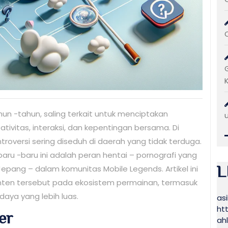
O
n -tahun, saling terkait untuk menciptakan
ivitas, interaksi, dan kepentingan bersama. Di
ntroversi sering diseduh di daerah yang tidak terduga.
ru -baru ini adalah peran hentai – pornografi yang
L
epang – dalam komunitas Mobile Legends. Artikel ini
konten tersebut pada ekosistem permainan, termasuk
ya yang lebih luas.
as
htt
er
ah