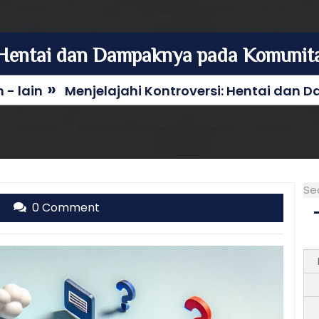
: Hentai dan Dampaknya pada Komunit
»
n - lain
Menjelajahi Kontroversi: Hentai dan
Se
admin@tipsgame.id
0 Comment