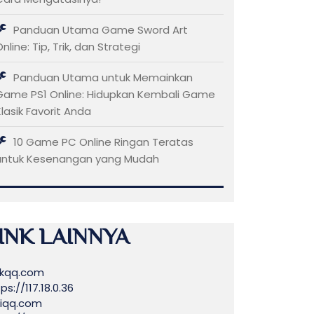
Panduan Utama Game Sword Art
nline: Tip, Trik, dan Strategi
Panduan Utama untuk Memainkan
Game PS1 Online: Hidupkan Kembali Game
Klasik Favorit Anda
10 Game PC Online Ringan Teratas
untuk Kesenangan yang Mudah
INK LAINNYA
ikqq.com
ps://117.18.0.36
liqq.com