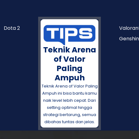
Dota 2
Valoran
Genshin
Teknik Arena
of Valor
Paling
Ampuh
Teknik Arena of Valor Paling
Ampuh ini bisa bantu kamu
naik level lebih cepat. Dari
setting optimal hingga
strategi bertarung, semua
dibahas tuntas dan jelas.