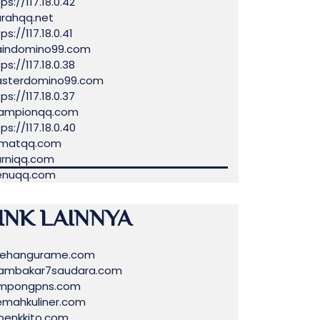
ps://117.18.0.42
rahqq.net
ps://117.18.0.41
indomino99.com
ps://117.18.0.38
sterdomino99.com
ps://117.18.0.37
ampionqq.com
ps://117.18.0.40
matqq.com
rniqq.com
nuqq.com
INK LAINNYA
sehangurame.com
ambakar7saudara.com
mpongpns.com
emahkuliner.com
oenkkito.com