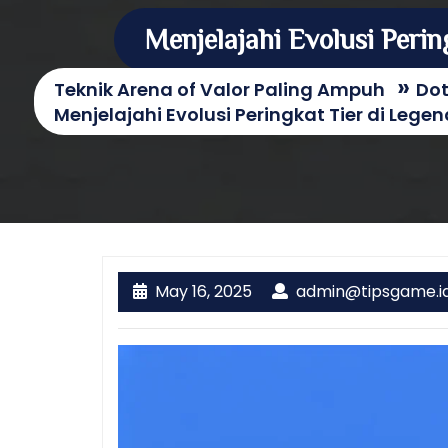
Menjelajahi Evolusi Perin
»
Teknik Arena of Valor Paling Ampuh
Dot
Menjelajahi Evolusi Peringkat Tier di Legen
May
May 16, 2025
admin@tipsgame.i
16,
2025