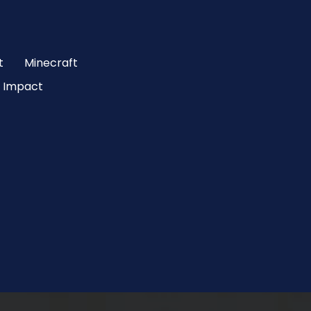
t
Minecraft
 Impact