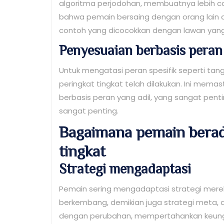
algoritma perjodohan, membuatnya lebih c
bahwa pemain bersaing dengan orang lain d
contoh yang dicocokkan dengan lawan yang s
Penyesuaian berbasis peran
Untuk mengatasi peran spesifik seperti tan
peringkat tingkat telah dilakukan. Ini mem
berbasis peran yang adil, yang sangat pen
sangat penting.
Bagaimana pemain berad
tingkat
Strategi mengadaptasi
Pemain sering mengadaptasi strategi merek
berkembang, demikian juga strategi meta,
dengan perubahan, mempertahankan keungg