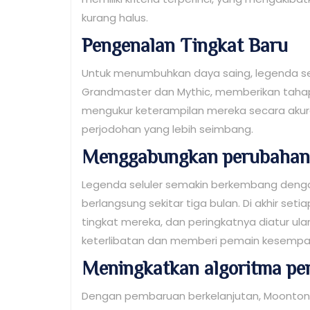
kurang halus.
Pengenalan Tingkat Baru
Untuk menumbuhkan daya saing, legenda sel
Grandmaster dan Mythic, memberikan taha
mengukur keterampilan mereka secara akura
perjodohan yang lebih seimbang.
Menggabungkan perubahan
Legenda seluler semakin berkembang den
berlangsung sekitar tiga bulan. Di akhir s
tingkat mereka, dan peringkatnya diatur u
keterlibatan dan memberi pemain kesempata
Meningkatkan algoritma pe
Dengan pembaruan berkelanjutan, Moonton