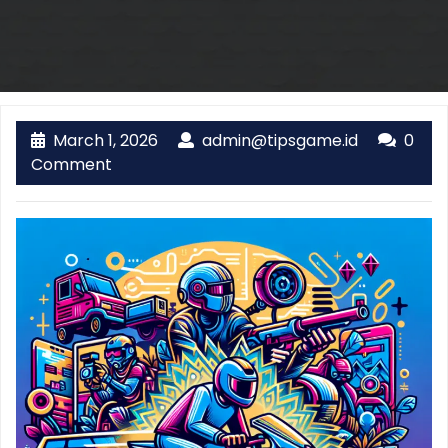
March
admin@tip
March 1, 2026
admin@tipsgame.id
0
1,
Comment
2026