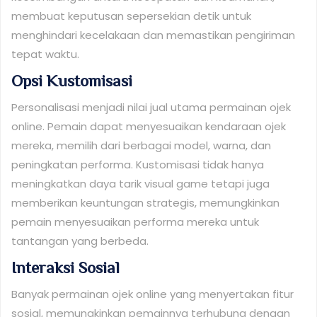
membuat keputusan sepersekian detik untuk
menghindari kecelakaan dan memastikan pengiriman
tepat waktu.
Opsi Kustomisasi
Personalisasi menjadi nilai jual utama permainan ojek
online. Pemain dapat menyesuaikan kendaraan ojek
mereka, memilih dari berbagai model, warna, dan
peningkatan performa. Kustomisasi tidak hanya
meningkatkan daya tarik visual game tetapi juga
memberikan keuntungan strategis, memungkinkan
pemain menyesuaikan performa mereka untuk
tantangan yang berbeda.
Interaksi Sosial
Banyak permainan ojek online yang menyertakan fitur
sosial, memungkinkan pemainnya terhubung dengan