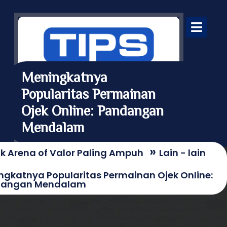
Skip
to
content
Open
Menu
Meningkatnya
Teknik Arena of Valor Paling
Ampuh
Popularitas Permainan
Teknik Arena of Valor Paling Ampuh ini bisa
Ojek Online: Pandangan
bantu kamu naik level lebih cepat. Dari setting
optimal hingga strategi bertarung, semua
Mendalam
dibahas tuntas dan jelas.
»
ik Arena of Valor Paling Ampuh
Lain - lain
ngkatnya Popularitas Permainan Ojek Online:
dangan Mendalam