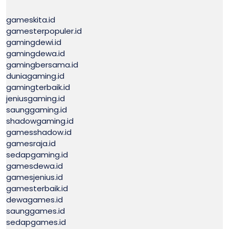
gameskita.id
gamesterpopuler.id
gamingdewi.id
gamingdewa.id
gamingbersama.id
duniagaming.id
gamingterbaik.id
jeniusgaming.id
saunggaming.id
shadowgaming.id
gamesshadow.id
gamesraja.id
sedapgaming.id
gamesdewa.id
gamesjenius.id
gamesterbaik.id
dewagames.id
saunggames.id
sedapgames.id