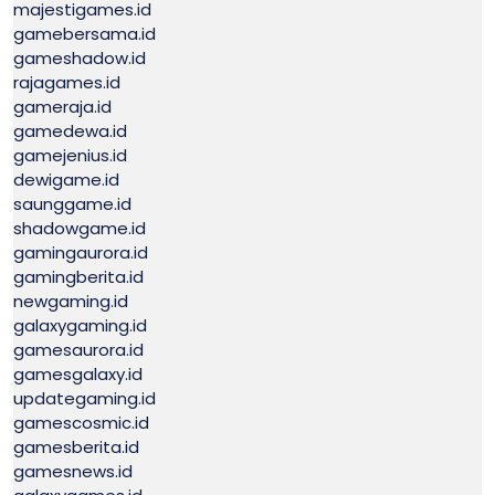
majestigames.id
gamebersama.id
gameshadow.id
rajagames.id
gameraja.id
gamedewa.id
gamejenius.id
dewigame.id
saunggame.id
shadowgame.id
gamingaurora.id
gamingberita.id
newgaming.id
galaxygaming.id
gamesaurora.id
gamesgalaxy.id
updategaming.id
gamescosmic.id
gamesberita.id
gamesnews.id