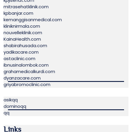
kpjisehat.com
mitrasehatklinik.com
kpbanjar.com
kemanggisanmedical.com
kliniknirmala.com
nouvelleklinik.com
KainaHealth.com
shabirahusada.com
yadikacare.com
astaclinic.com
ibnusinalombok.com
grahamedicalkurdi.com
dyanzacare.com
griyabromoclinic.com
asikqq
dominoqq
qq
Links