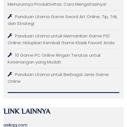
Menurunnya Produktivitas: Cara Mengatasinya!
Panduan Utama Game Sword Art Online: Tip, Trik,
dan Strategi
Panduan Utama untuk Memainkan Game PS1
Online: Hidupkan Kembali Game Klasik Favorit Anda
10 Game PC Online Ringan Teratas untuk
Kesenangan yang Mudah
Panduan Utama untuk Berbagai Jenis Game
Online
LINK LAINNYA
asikqq.com