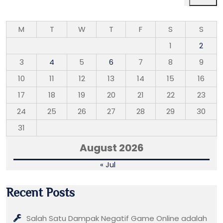
M
T
W
T
F
S
S
1
2
3
4
5
6
7
8
9
10
11
12
13
14
15
16
17
18
19
20
21
22
23
24
25
26
27
28
29
30
31
August 2026
« Jul
Recent Posts
Salah Satu Dampak Negatif Game Online adalah