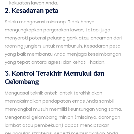
kekuatan lawan Anda.
2. Kesadaran peta
Selalu mengawasi minimap. Tidak hanya
mengungkapkan pergerakan lawan, tetapi juga
menyoroti potensi peluang gank atau ancaman dari
roaming junglers untuk membunuh. Kesadaran peta
yang baik membantu Anda menjaga keseimbangan
yang tepat antara agresi dan kehati -hatian.
3. Kontrol Terakhir Memukul dan
Gelombang
Menguasai teknik antek-antek terakhir akan
memaksimalkan pendapatan emas Anda sambil
menyangkal musuh memiliki keuntungan yang sama.
Mengontrol gelombang minion (misalnya, dorongan
lambat atau pembekuan) dapat menciptakan
keunggulan strategis, seperti memungkinkan Anda