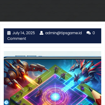
July
admin@tips
July 14, 2025
admin@tipsgame.id
0
14,
Comment
2025