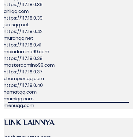
https://117.18.0.36
ahliqq.com
https://117.18.0.39
jurusqq.net
https://117.18.0.42
murahqq.net
https://117.18.0.41
maindomino99.com
https://117.18.0.38
masterdomino99.com
https://117.18.0.37
championqq.com
https://117.18.0.40
hematqq.com
murniqq.com
menuqq.com
LINK LAINNYA