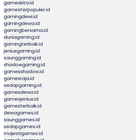
gameskita.id
gamesterpopuler.id
gamingdewi.id
gamingdewa.id
gamingbersama.id
duniagaming.id
gamingterbaik.id
jeniusgaming.id
saunggaming.id
shadowgaming.id
gamesshadow.id
gamesraja.id
sedapgaming.id
gamesdewa.id
gamesjenius.id
gamesterbaik.id
dewagames.id
saunggames.id
sedapgames.id
majestigames.id