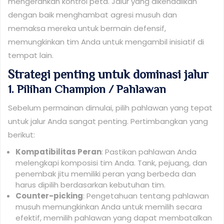
mengerahkan kontrol peta. Jalur yang dikendalikan
dengan baik menghambat agresi musuh dan
memaksa mereka untuk bermain defensif,
memungkinkan tim Anda untuk mengambil inisiatif di
tempat lain.
Strategi penting untuk dominasi jalur
1. Pilihan Champion / Pahlawan
Sebelum permainan dimulai, pilih pahlawan yang tepat
untuk jalur Anda sangat penting. Pertimbangkan yang
berikut:
Kompatibilitas Peran
: Pastikan pahlawan Anda
melengkapi komposisi tim Anda. Tank, pejuang, dan
penembak jitu memiliki peran yang berbeda dan
harus dipilih berdasarkan kebutuhan tim.
Counter-picking
: Pengetahuan tentang pahlawan
musuh memungkinkan Anda untuk memilih secara
efektif, memilih pahlawan yang dapat membatalkan