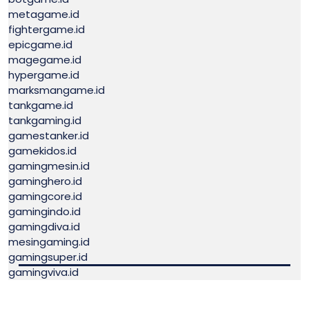
metagame.id
fightergame.id
epicgame.id
magegame.id
hypergame.id
marksmangame.id
tankgame.id
tankgaming.id
gamestanker.id
gamekidos.id
gamingmesin.id
gaminghero.id
gamingcore.id
gamingindo.id
gamingdiva.id
mesingaming.id
gamingsuper.id
gamingviva.id