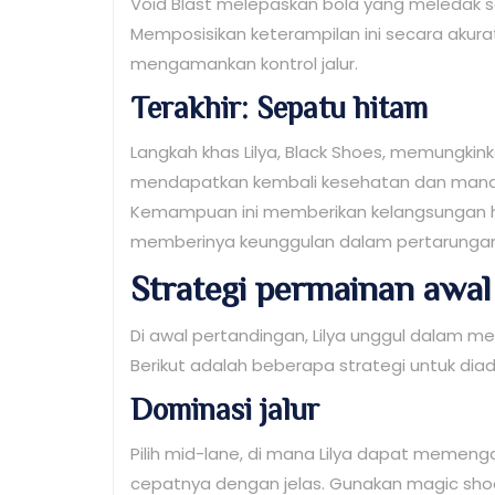
Void Blast melepaskan bola yang meledak se
Memposisikan keterampilan ini secara aku
mengamankan kontrol jalur.
Terakhir:
Sepatu hitam
Langkah khas Lilya, Black Shoes, memungkin
mendapatkan kembali kesehatan dan mana 
Kemampuan ini memberikan kelangsungan hi
memberinya keunggulan dalam pertarungan 
Strategi permainan awal
Di awal pertandingan, Lilya unggul dalam 
Berikut adalah beberapa strategi untuk diad
Dominasi jalur
Pilih mid-lane, di mana Lilya dapat memen
cepatnya dengan jelas. Gunakan magic sho