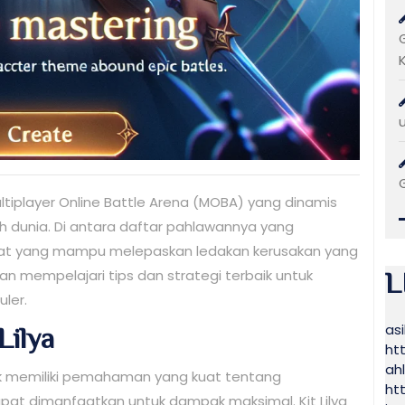
tiplayer Online Battle Arena (MOBA) yang dinamis
h dunia. Di antara daftar pahlawannya yang
 kuat yang mampu melepaskan ledakan kerusakan yang
n mempelajari tips dan strategi terbaik untuk
L
ler.
as
ilya
htt
ah
uk memiliki pemahaman yang kuat tentang
htt
 dimanfaatkan untuk dampak maksimal. Kit Lilya