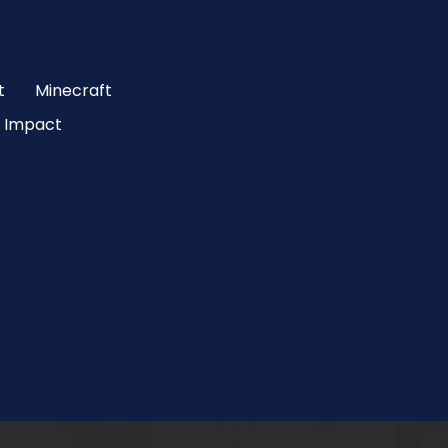
t
Minecraft
 Impact