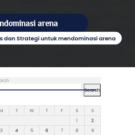
endominasi arena
ips dan Strategi untuk mendominasi arena
arch
Search
M
T
W
T
F
S
S
1
2
3
4
5
6
7
8
9