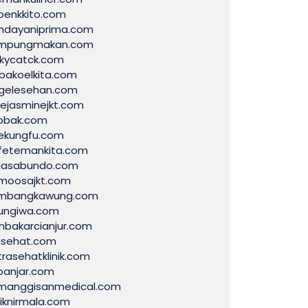
oenkkito.com
ndayaniprima.com
mpungmakan.com
ckycatck.com
bakoelkita.com
gelesehan.com
uejasminejkt.com
obak.com
ekungfu.com
fetemankita.com
jasabundo.com
moosajkt.com
mbangkawung.com
ungiwa.com
anbakarcianjur.com
jisehat.com
trasehatklinik.com
banjar.com
manggisanmedical.com
niknirmala.com