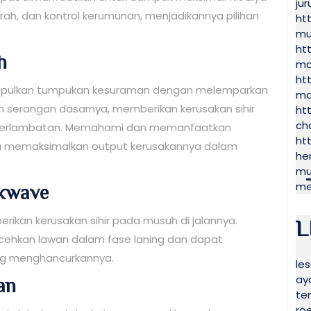
ju
erah, dan kontrol kerumunan, menjadikannya pilihan
htt
mu
htt
h
ma
htt
umpulkan tumpukan kesuraman dengan melemparkan
ma
serangan dasarnya, memberikan kerusakan sihir
htt
ch
 perlambatan. Memahami dan memanfaatkan
htt
u memaksimalkan output kerusakannya dalam
he
mu
me
kwave
ikan kerusakan sihir pada musuh di jalannya.
L
ecehkan lawan dalam fase laning dan dapat
ng menghancurkannya.
le
ay
an
te
ro