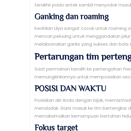
terakhir pada antek sambil menyodok musu
Ganking dan roaming
Keahlian Lilya sangat cocok untuk roaming a
mencari peluang untuk menggandakan jalur 
melaksanakan ganks yang sukses dan bola s
Pertarungan tim perten
Saat permainan beralih ke pertengahan fase, 
memungkinkannya untuk memposisikan secar
POSISI DAN WAKTU
Posisikan diri Anda dengan bijak, memanf
mendadak. Garis masuk ke tim bertengkar d
memaksimalkan kemampuan bertahan hidu
Fokus target