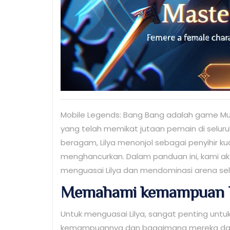
Mobile Legends: Bang Bang adalah game Mul
yang telah memikat jutaan pemain di seluru
beragam, Lilya menonjol sebagai penyihir
menghancurkan. Dalam panduan ini, kami aka
menguasai Lilya dan mendominasi arena selu
Memahami kemampuan L
Untuk menguasai Lilya, sangat penting unt
kemampuannya dan bagaimana mereka dapat