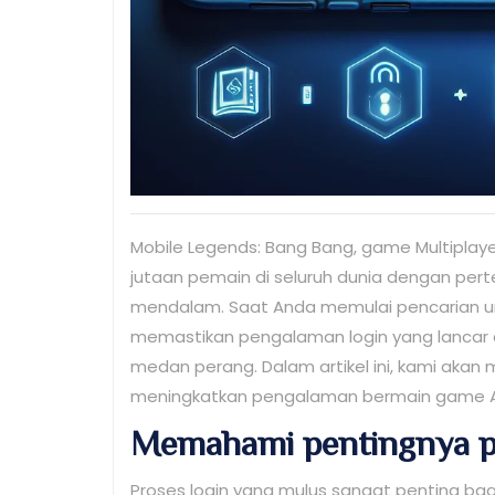
Mobile Legends: Bang Bang, game Multiplaye
jutaan pemain di seluruh dunia dengan pe
mendalam. Saat Anda memulai pencarian un
memastikan pengalaman login yang lancar
medan perang. Dalam artikel ini, kami akan 
meningkatkan pengalaman bermain game An
Memahami pentingnya pe
Proses login yang mulus sangat penting ba