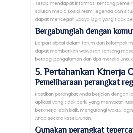
Tetap mendapat informasi tentang pemeli
saluran media sosial resmi legenda dan situ
dapat mencegah upaya login yang tidak per
Bergabunglah dengan komun
Berpartisipasi dalam forum dan kelompok ma
dapat memberikan wawasan tentang masala
berbagi pengalaman dan tips mereka untuk
5. Pertahankan Kinerja 
Pemeliharaan perangkat reg
Pastikan perangkat Anda berjalan dengan l
aplikasi yang tidak perlu yang memakan ru
berkinerja lebih baik, mengurangi waktu l
Anda secara keseluruhan.
Gunakan perangkat teperca