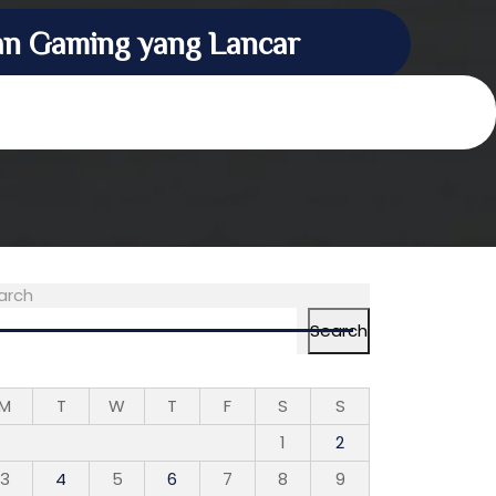
man Gaming yang Lancar
arch
Search
M
T
W
T
F
S
S
1
2
3
4
5
6
7
8
9