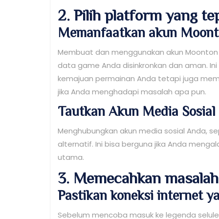
2. Pilih platform yang t
Memanfaatkan akun Moont
Membuat dan menggunakan akun Moonton k
data game Anda disinkronkan dan aman. I
kemajuan permainan Anda tetapi juga mem
jika Anda menghadapi masalah apa pun.
Tautkan Akun Media Sosial
Menghubungkan akun media sosial Anda, sep
alternatif. Ini bisa berguna jika Anda meng
utama.
3. Memecahkan masalah
Pastikan koneksi internet ya
Sebelum mencoba masuk ke legenda seluler, 