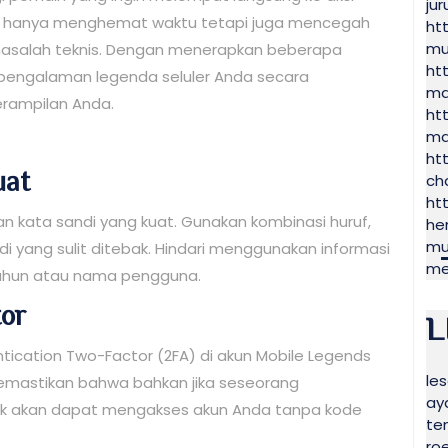
ju
ak hanya menghemat waktu tetapi juga mencegah
htt
mu
i masalah teknis. Dengan menerapkan beberapa
htt
pengalaman legenda seluler Anda secara
ma
rampilan Anda.
htt
ma
htt
uat
ch
htt
 kata sandi yang kuat. Gunakan kombinasi huruf,
he
mu
 yang sulit ditebak. Hindari menggunakan informasi
me
tahun atau nama pengguna.
tor
L
ication Two-Factor (2FA) di akun Mobile Legends
le
memastikan bahwa bahkan jika seseorang
ay
ak akan dapat mengakses akun Anda tanpa kode
te
ro