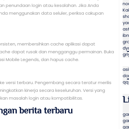
nou
an penundaan login atau kesalahan. Jika Anda
Ka
 Anda menggunakan data seluler, periksa cakupan
sh
ya
as
ib
gr
rsisten, membersihkan cache aplikasi dapat
dy
e cache dapat rusak dan mengganggu permainan. Buka
gr
si Mobile Legends, dan hapus cache.
as
do
qq
ke versi terbaru. Pengembang secara teratur merilis
gkatkan kinerja secara keseluruhan. Versi yang
L
n masalah login atau kompatibilitas.
ngan berita terbaru
ga
ga
ga