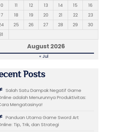
10
11
12
13
14
15
16
17
18
19
20
21
22
23
24
25
26
27
28
29
30
31
August 2026
« Jul
ecent Posts
Salah Satu Dampak Negatif Game
Online adalah Menurunnya Produktivitas:
Cara Mengatasinya!
Panduan Utama Game Sword Art
nline: Tip, Trik, dan Strategi