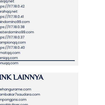
rusqq.net
ps://117.18.0.42
rahqq.net
ps://117.18.0.41
indomino99.com
ps://117.18.0.38
sterdomino99.com
ps://117.18.0.37
ampionqq.com
ps://117.18.0.40
matqq.com
rniqq.com
nuqq.com
INK LAINNYA
sehangurame.com
ambakar7saudara.com
mpongpns.com
emahkuliner.com