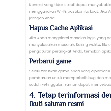
Koneksi yang tidak stabil dapat menyebabk
menggunakan Wi-Fi, pastikan itu kuat; Jika
jaringan Anda.
Hapus Cache Aplikasi
Jika Anda mengalami masalah login yang pe
menyelesaikan masalah. Seiring waktu, fil
pengaturan perangkat Anda, temukan aplika
Perbarui game
Selalu teruskan game Anda yang diperbarui 
pembaruan untuk memperbaiki bug dan menin
sudah ketinggalan zaman dapat menyebabka
4. Tetap terinformasi de
Ikuti saluran resmi