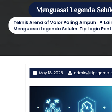
Menguasai Legenda Selul
»
Teknik Arena of Valor Paling Ampuh
Lai
Menguasai Legenda Seluler: Tip Login Pe
May
May 18, 2025
admin@tipsgame.i
18,
2025