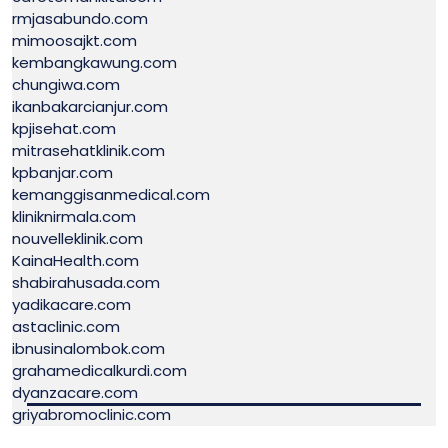
rmjasabundo.com
mimoosajkt.com
kembangkawung.com
chungiwa.com
ikanbakarcianjur.com
kpjisehat.com
mitrasehatklinik.com
kpbanjar.com
kemanggisanmedical.com
kliniknirmala.com
nouvelleklinik.com
KainaHealth.com
shabirahusada.com
yadikacare.com
astaclinic.com
ibnusinalombok.com
grahamedicalkurdi.com
dyanzacare.com
griyabromoclinic.com