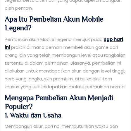
Legend, serta alternatif yang dapat dipertimbangkan
oleh pemain.
Apa Itu Pembelian Akun Mobile
Legend?
Pembelian akun Mobile Legend merujuk pada
sgp hari
ini
praktik di mana pemain membeli akun game dari
orang lain yang telah membangun level atau rangkaian
tertentu di dalam permainan. Biasanya, pembelian ini
dilakukan untuk mendapatkan akun dengan level tinggi,
hero yang langka, skin premium, atau koleksi item
khusus yang sulit didapatkan melalui permainan normal.
Mengapa Pembelian Akun Menjadi
Populer?
1.
Waktu dan Usaha
Membangun akun dari nol membutuhkan waktu dan