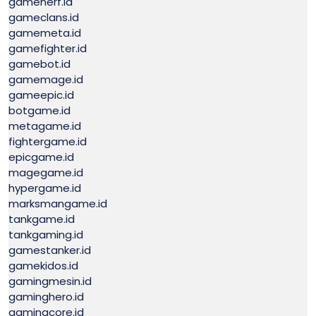
gamenerf.id
gameclans.id
gamemeta.id
gamefighter.id
gamebot.id
gamemage.id
gameepic.id
botgame.id
metagame.id
fightergame.id
epicgame.id
magegame.id
hypergame.id
marksmangame.id
tankgame.id
tankgaming.id
gamestanker.id
gamekidos.id
gamingmesin.id
gaminghero.id
gamingcore.id