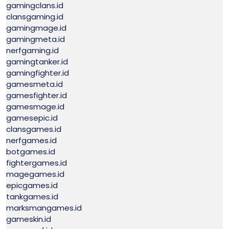
gamingclans.id
clansgaming.id
gamingmage.id
gamingmeta.id
nerfgaming.id
gamingtanker.id
gamingfighter.id
gamesmeta.id
gamesfighter.id
gamesmage.id
gamesepic.id
clansgames.id
nerfgames.id
botgames.id
fightergames.id
magegames.id
epicgames.id
tankgames.id
marksmangames.id
gameskin.id