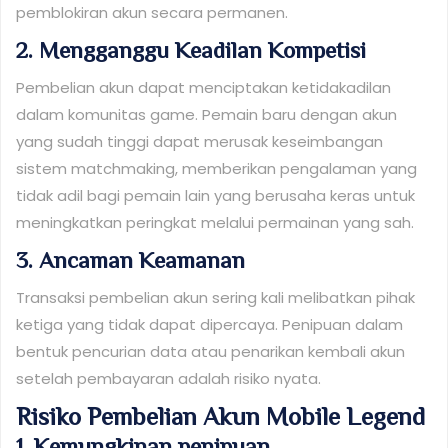
pemblokiran akun secara permanen.
2.
Mengganggu Keadilan Kompetisi
Pembelian akun dapat menciptakan ketidakadilan
dalam komunitas game. Pemain baru dengan akun
yang sudah tinggi dapat merusak keseimbangan
sistem matchmaking, memberikan pengalaman yang
tidak adil bagi pemain lain yang berusaha keras untuk
meningkatkan peringkat melalui permainan yang sah.
3.
Ancaman Keamanan
Transaksi pembelian akun sering kali melibatkan pihak
ketiga yang tidak dapat dipercaya. Penipuan dalam
bentuk pencurian data atau penarikan kembali akun
setelah pembayaran adalah risiko nyata.
Risiko Pembelian Akun Mobile Legend
1.
Kemungkinan penipuan