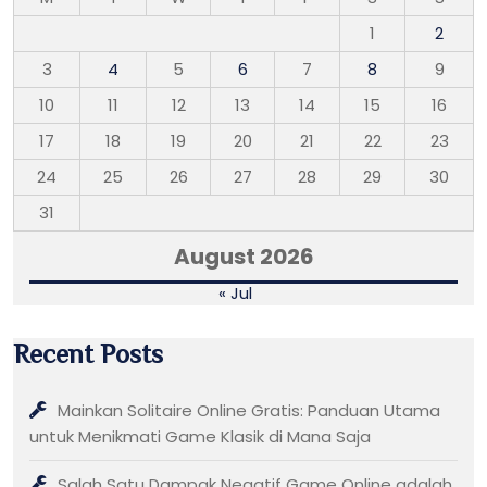
1
2
3
4
5
6
7
8
9
10
11
12
13
14
15
16
17
18
19
20
21
22
23
24
25
26
27
28
29
30
31
August 2026
« Jul
Recent Posts
Mainkan Solitaire Online Gratis: Panduan Utama
untuk Menikmati Game Klasik di Mana Saja
Salah Satu Dampak Negatif Game Online adalah