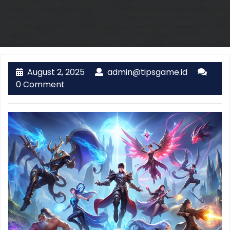
August
admin@tip
August 2, 2025
admin@tipsgame.id
2,
0 Comment
2025