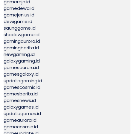
gameraja.id
gamedewa.id
gamejenius.id
dewigame.id
saunggame.id
shadowgame.id
gamingaurora.id
gamingberita.id
newgaming.id
galaxygaming.id
gamesaurora.id
gamesgalaxy.id
updategaming.id
gamescosmic.id
gamesberita.id
gamesnews.id
galaxygames.id
updategames.id
gameaurora.id
gamecosmic.id
gameupdate.id