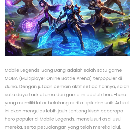
Mobile Legends: Bang Bang adalah salah satu game
MOBA (Multiplayer Online Battle Arena) terpopuler di
dunia. Dengan jutaan pemain aktif setiap harinya, salah
satu daya tarik utama dari game ini adalah hero-hero
yang memiliki latar belakang cerita epik dan unik. Artikel
ini akan mengulas lebih jauh tentang kisah beberapa
hero populer di Mobile Legends, menelusuri asal usul
mereka, serta petualangan yang telah mereka lalui.