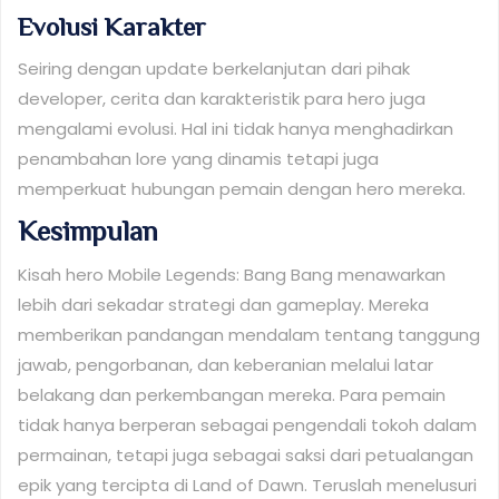
Evolusi Karakter
Seiring dengan update berkelanjutan dari pihak
developer, cerita dan karakteristik para hero juga
mengalami evolusi. Hal ini tidak hanya menghadirkan
penambahan lore yang dinamis tetapi juga
memperkuat hubungan pemain dengan hero mereka.
Kesimpulan
Kisah hero Mobile Legends: Bang Bang menawarkan
lebih dari sekadar strategi dan gameplay. Mereka
memberikan pandangan mendalam tentang tanggung
jawab, pengorbanan, dan keberanian melalui latar
belakang dan perkembangan mereka. Para pemain
tidak hanya berperan sebagai pengendali tokoh dalam
permainan, tetapi juga sebagai saksi dari petualangan
epik yang tercipta di Land of Dawn. Teruslah menelusuri