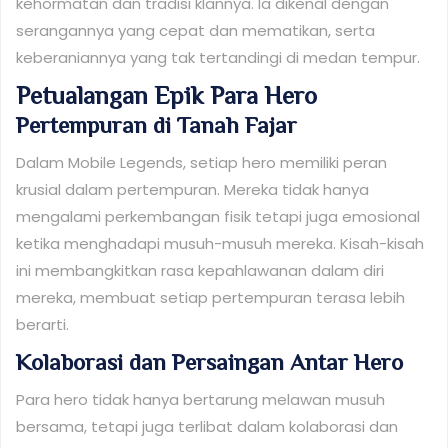
kehormatan dan tradisi klannya. Ia dikenal dengan
serangannya yang cepat dan mematikan, serta
keberaniannya yang tak tertandingi di medan tempur.
Petualangan Epik Para Hero
Pertempuran di Tanah Fajar
Dalam Mobile Legends, setiap hero memiliki peran
krusial dalam pertempuran. Mereka tidak hanya
mengalami perkembangan fisik tetapi juga emosional
ketika menghadapi musuh-musuh mereka. Kisah-kisah
ini membangkitkan rasa kepahlawanan dalam diri
mereka, membuat setiap pertempuran terasa lebih
berarti.
Kolaborasi dan Persaingan Antar Hero
Para hero tidak hanya bertarung melawan musuh
bersama, tetapi juga terlibat dalam kolaborasi dan