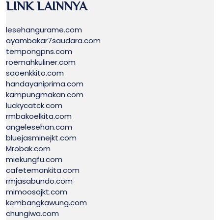
LINK LAINNYA
lesehangurame.com
ayambakar7saudara.com
tempongpns.com
roemahkuliner.com
saoenkkito.com
handayaniprima.com
kampungmakan.com
luckycatck.com
rmbakoelkita.com
angelesehan.com
bluejasminejkt.com
Mrobak.com
miekungfu.com
cafetemankita.com
rmjasabundo.com
mimoosajkt.com
kembangkawung.com
chungiwa.com