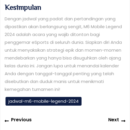
Kesimpulan
Dengan jadwal yang padat dan pertandingan yang
dipastikan akan berlangsung sengit, M6 Mobile Legend
2024 adalah acara yang wajib ditonton bagi
penggemar eSports di seluruh dunia. Siapkan diri Anda
untuk menyaksikan strategi epik dan momen-momen
mendebarkan yang hanya bisa disuguhkan oleh ajang
kelas dunia ini. Jangan lupa untuk menandai kalender
Anda dengan tanggal-tanggal penting yang telah
disebutkan dan duduk manis untuk menikmati
kemegahan turnamen ini!
jadwal-m6-mobile-legend-2024
Post
Previous
N
Previous
Next
navigation
post:
po