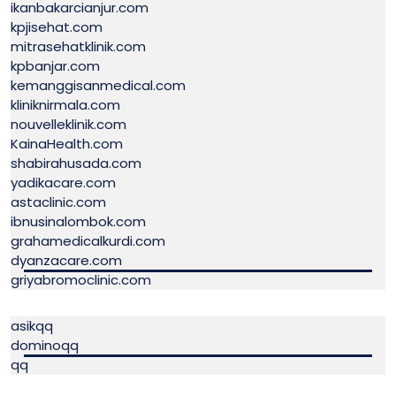
ikanbakarcianjur.com
kpjisehat.com
mitrasehatklinik.com
kpbanjar.com
kemanggisanmedical.com
kliniknirmala.com
nouvelleklinik.com
KainaHealth.com
shabirahusada.com
yadikacare.com
astaclinic.com
ibnusinalombok.com
grahamedicalkurdi.com
dyanzacare.com
griyabromoclinic.com
asikqq
dominoqq
qq