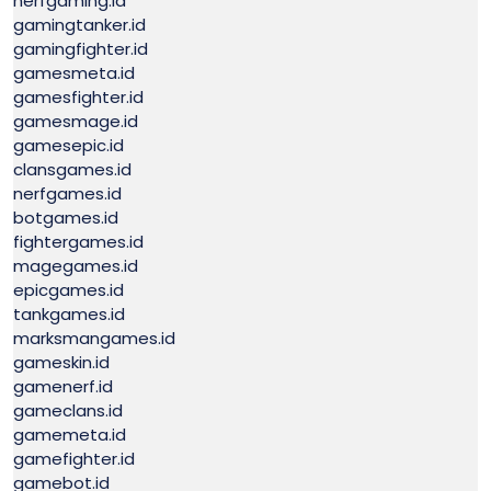
nerfgaming.id
gamingtanker.id
gamingfighter.id
gamesmeta.id
gamesfighter.id
gamesmage.id
gamesepic.id
clansgames.id
nerfgames.id
botgames.id
fightergames.id
magegames.id
epicgames.id
tankgames.id
marksmangames.id
gameskin.id
gamenerf.id
gameclans.id
gamemeta.id
gamefighter.id
gamebot.id