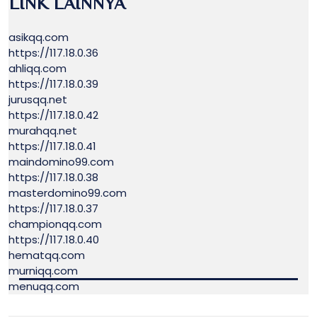
LINK LAINNYA
asikqq.com
https://117.18.0.36
ahliqq.com
https://117.18.0.39
jurusqq.net
https://117.18.0.42
murahqq.net
https://117.18.0.41
maindomino99.com
https://117.18.0.38
masterdomino99.com
https://117.18.0.37
championqq.com
https://117.18.0.40
hematqq.com
murniqq.com
menuqq.com