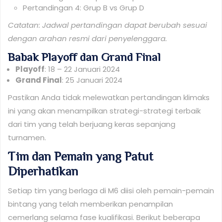
Pertandingan 4: Grup B vs Grup D
Catatan: Jadwal pertandingan dapat berubah sesuai
dengan arahan resmi dari penyelenggara.
Babak Playoff dan Grand Final
Playoff
: 18 – 22 Januari 2024
Grand Final
: 25 Januari 2024
Pastikan Anda tidak melewatkan pertandingan klimaks
ini yang akan menampilkan strategi-strategi terbaik
dari tim yang telah berjuang keras sepanjang
turnamen.
Tim dan Pemain yang Patut
Diperhatikan
Setiap tim yang berlaga di M6 diisi oleh pemain-pemain
bintang yang telah memberikan penampilan
cemerlang selama fase kualifikasi. Berikut beberapa