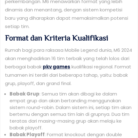
perkembangan. M6 menawarkan format yang lebih
dinamis dan menantang, dengan sistem kompetisi
baru yang diharapkan dapat memaksimalkan potensi
setiap tim.
Format dan Kriteria Kualifikasi
Rumah bagi para raksasa Mobile Legend dunia, M6 2024
akan menghadirkan 16 tim terbaik yang telah lolos dari
berbagai babak
pkv games
kualifikasi regional. Format
turnamen ini terdiri dari beberapa tahap, yaitu: babak
grup, playoff, dan grand final.
Babak Grup
: Semua tim akan dibagi ke dalam
empat grup dan akan bertanding menggunakan
sistem round-robin. Dalam sistem ini, setiap tim akan
bertemu dengan semua tim lain di grupnya. Dua tim
teratas dari masing-masing grup akan melaju ke
babak playoff.
Babak Playoff
: Format knockout dengan double