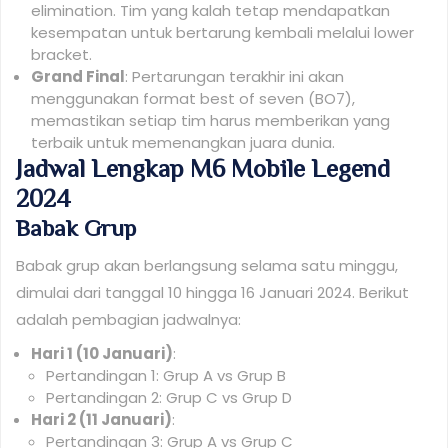
elimination. Tim yang kalah tetap mendapatkan
kesempatan untuk bertarung kembali melalui lower
bracket.
Grand Final
: Pertarungan terakhir ini akan
menggunakan format best of seven (BO7),
memastikan setiap tim harus memberikan yang
terbaik untuk memenangkan juara dunia.
Jadwal Lengkap M6 Mobile Legend
2024
Babak Grup
Babak grup akan berlangsung selama satu minggu,
dimulai dari tanggal 10 hingga 16 Januari 2024. Berikut
adalah pembagian jadwalnya:
Hari 1 (10 Januari)
:
Pertandingan 1: Grup A vs Grup B
Pertandingan 2: Grup C vs Grup D
Hari 2 (11 Januari)
:
Pertandingan 3: Grup A vs Grup C