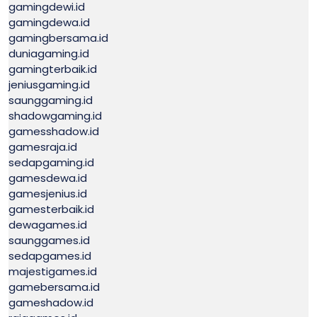
gamingdewi.id
gamingdewa.id
gamingbersama.id
duniagaming.id
gamingterbaik.id
jeniusgaming.id
saunggaming.id
shadowgaming.id
gamesshadow.id
gamesraja.id
sedapgaming.id
gamesdewa.id
gamesjenius.id
gamesterbaik.id
dewagames.id
saunggames.id
sedapgames.id
majestigames.id
gamebersama.id
gameshadow.id