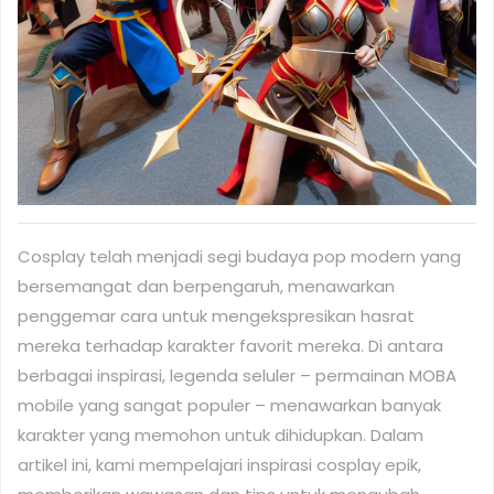
Cosplay telah menjadi segi budaya pop modern yang
bersemangat dan berpengaruh, menawarkan
penggemar cara untuk mengekspresikan hasrat
mereka terhadap karakter favorit mereka. Di antara
berbagai inspirasi, legenda seluler – permainan MOBA
mobile yang sangat populer – menawarkan banyak
karakter yang memohon untuk dihidupkan. Dalam
artikel ini, kami mempelajari inspirasi cosplay epik,