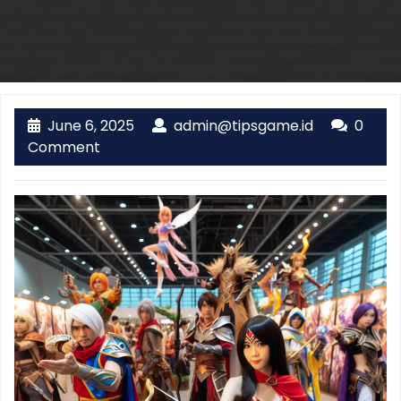
June
admin@tips
June 6, 2025
admin@tipsgame.id
0
6,
Comment
2025