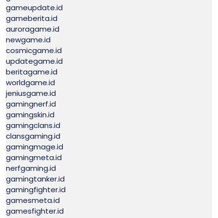
gameupdate.id
gameberita.id
auroragame.id
newgame.id
cosmicgame.id
updategame.id
beritagame.id
worldgame.id
jeniusgame.id
gamingnerf.id
gamingskin.id
gamingclans.id
clansgaming.id
gamingmage.id
gamingmeta.id
nerfgaming.id
gamingtanker.id
gamingfighter.id
gamesmeta.id
gamesfighter.id