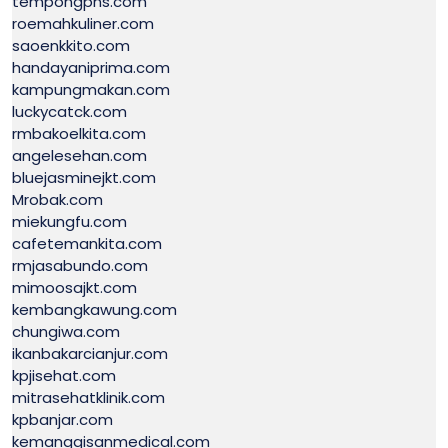
tempongpns.com
roemahkuliner.com
saoenkkito.com
handayaniprima.com
kampungmakan.com
luckycatck.com
rmbakoelkita.com
angelesehan.com
bluejasminejkt.com
Mrobak.com
miekungfu.com
cafetemankita.com
rmjasabundo.com
mimoosajkt.com
kembangkawung.com
chungiwa.com
ikanbakarcianjur.com
kpjisehat.com
mitrasehatklinik.com
kpbanjar.com
kemanggisanmedical.com