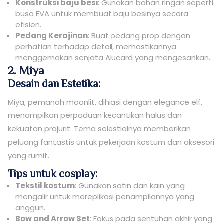
Konstruksi baju besi
: Gunakan bahan ringan seperti
busa EVA untuk membuat baju besinya secara
efisien.
Pedang Kerajinan
: Buat pedang prop dengan
perhatian terhadap detail, memastikannya
menggemakan senjata Alucard yang mengesankan.
2. Miya
Desain dan Estetika:
Miya, pemanah moonlit, dihiasi dengan elegance elf,
menampilkan perpaduan kecantikan halus dan
kekuatan prajurit. Tema selestialnya memberikan
peluang fantastis untuk pekerjaan kostum dan aksesori
yang rumit.
Tips untuk cosplay:
Tekstil kostum
: Gunakan satin dan kain yang
mengalir untuk mereplikasi penampilannya yang
anggun.
Bow and Arrow Set
: Fokus pada sentuhan akhir yang