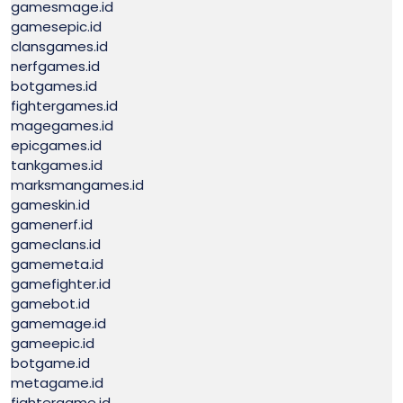
gamesmage.id
gamesepic.id
clansgames.id
nerfgames.id
botgames.id
fightergames.id
magegames.id
epicgames.id
tankgames.id
marksmangames.id
gameskin.id
gamenerf.id
gameclans.id
gamemeta.id
gamefighter.id
gamebot.id
gamemage.id
gameepic.id
botgame.id
metagame.id
fightergame.id