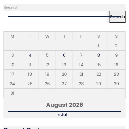
Search
Search
M
T
W
T
F
S
S
1
2
3
4
5
6
7
8
9
10
11
12
13
14
15
16
17
18
19
20
21
22
23
24
25
26
27
28
29
30
31
August 2026
« Jul