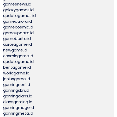
gamesnews.id
galaxygames.id
updategames.id
gameaurora.id
gamecosmic.id
gameupdate.id
gameberita.id
auroragame.id
newgame.id
cosmicgame.id
updategame.id
beritagame.id
worldgame.id
jeniusgame.id
gamingnerf.id
gamingskin.id
gamingclans.id
clansgaming.id
gamingmage.id
gamingmeta.id