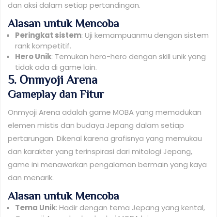
dan aksi dalam setiap pertandingan.
Alasan untuk Mencoba
Peringkat sistem
: Uji kemampuanmu dengan sistem
rank kompetitif.
Hero Unik
: Temukan hero-hero dengan skill unik yang
tidak ada di game lain.
5. Onmyoji Arena
Gameplay dan Fitur
Onmyoji Arena adalah game MOBA yang memadukan
elemen mistis dan budaya Jepang dalam setiap
pertarungan. Dikenal karena grafisnya yang memukau
dan karakter yang terinspirasi dari mitologi Jepang,
game ini menawarkan pengalaman bermain yang kaya
dan menarik.
Alasan untuk Mencoba
Tema Unik
: Hadir dengan tema Jepang yang kental,