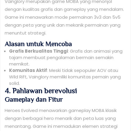
Vainglory merupakan game MOBA yang menonjol
dengan kualitas grafis dan gameplay yang mendalam.
Game ini menawarkan mode permainan 3v3 dan 5v5
dengan peta yang unik dan mekanik permainan yang
menuntut strategi.
Alasan untuk Mencoba
Grafis Berkualitas Tinggi
: Grafis dan animasi yang
tajam membuat pengalaman bermain semakin
memikat.
Komunitas Aktif
: Meski tidak sepopuler AOV atau
Wild Rift, Vainglory memiliki komunitas pemain yang
solid.
4. Pahlawan berevolusi
Gameplay dan Fitur
Heroes Evolved menawarkan gameplay MOBA klasik
dengan berbagai hero menarik dan peta luas yang
menantang. Game ini memadukan elemen strategi