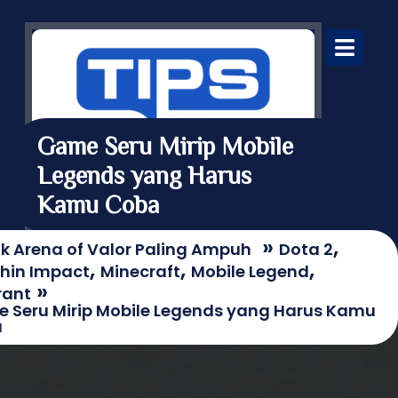
Skip
to
content
Open
Menu
Teknik Arena of Valor Paling
Game Seru Mirip Mobile
Ampuh
Legends yang Harus
Teknik Arena of Valor Paling Ampuh ini bisa
bantu kamu naik level lebih cepat. Dari setting
Kamu Coba
optimal hingga strategi bertarung, semua
dibahas tuntas dan jelas.
»
,
ik Arena of Valor Paling Ampuh
Dota 2
,
,
,
hin Impact
Minecraft
Mobile Legend
»
rant
 Seru Mirip Mobile Legends yang Harus Kamu
a