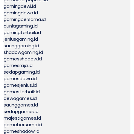
gamingdewi.id
gamingdewa.id
gamingbersama.id
duniagaming.id
gamingterbaik.id
jeniusgaming.id
saunggaming.id
shadowgaming.id
gamesshadow.id
gamesraja.id
sedapgaming.id
gamesdewa.id
gamesjenius.id
gamesterbaik.id
dewagames.id
saunggames.id
sedapgames.id
majestigames.id
gamebersama.id
gameshadow.id