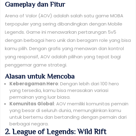
Gameplay dan Fitur
Arena of Valor (AOV) adalah salah satu game MOBA
terpopuler yang sering dibandingkan dengan Mobile
Legends. Game ini menawarkan pertarungan 5v5
dengan berbagai hero unik dan beragam role yang bisa
kamu pilih. Dengan grafis yang menawan dan kontrol
yang responsif, AOV adalah pilihan yang tepat bagi
penggemar game strategi.
Alasan untuk Mencoba
Keberagaman Hero
: Dengan lebih dari 100 hero
yang tersedia, kamu bisa merasakan variasi
permainan yang luar biasa.
Komunitas Global
: AOV memiliki komunitas pemain
yang besar di seluruh dunia, memungkinkan kamu
untuk bertemu dan bertanding dengan pemain dari
berbagai negara.
2. League of Legends: Wild Rift