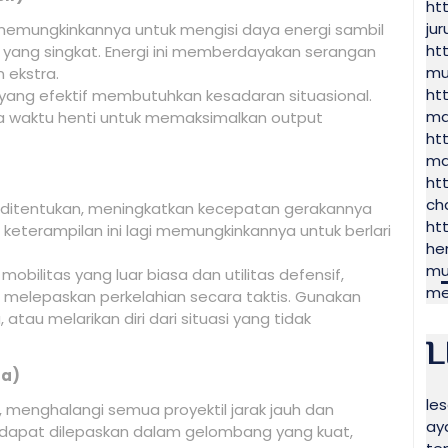
htt
ju
emungkinkannya untuk mengisi daya energi sambil
htt
 yang singkat. Energi ini memberdayakan serangan
mu
 ekstra.
htt
yang efektif membutuhkan kesadaran situasional.
ma
a waktu henti untuk memaksimalkan output
htt
ma
htt
ch
ng ditentukan, meningkatkan kecepatan gerakannya
htt
keterampilan ini lagi memungkinkannya untuk berlari
he
mu
bilitas yang luar biasa dan utilitas defensif,
me
u melepaskan perkelahian secara taktis. Gunakan
atau melarikan diri dari situasi yang tidak
L
ua)
le
, menghalangi semua proyektil jarak jauh dan
ay
i dapat dilepaskan dalam gelombang yang kuat,