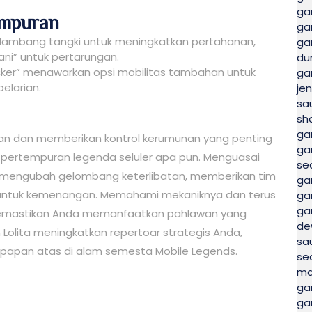
ga
empuran
ga
lambang tangki untuk meningkatkan pertahanan,
ga
ni” untuk pertarungan.
du
icker” menawarkan opsi mobilitas tambahan untuk
ga
pelarian.
je
sa
sh
ga
an dan memberikan kontrol kerumunan yang penting
ga
m pertempuran legenda seluler apa pun. Menguasai
se
 mengubah gelombang keterlibatan, memberikan tim
ga
untuk kemenangan. Memahami mekaniknya dan terus
ga
ga
emastikan Anda memanfaatkan pahlawan yang
de
 Lolita meningkatkan repertoar strategis Anda,
sa
apan atas di alam semesta Mobile Legends.
se
ma
ga
ga