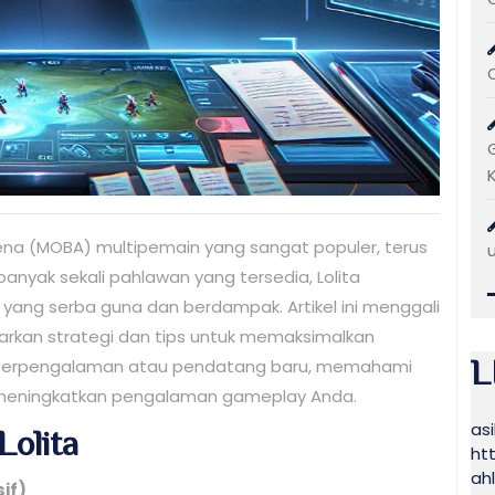
O
ena (MOBA) multipemain yang sangat populer, terus
banyak sekali pahlawan yang tersedia, Lolita
yang serba guna dan berdampak. Artikel ini menggali
arkan strategi dan tips untuk memaksimalkan
L
 berpengalaman atau pendatang baru, memahami
n meningkatkan pengalaman gameplay Anda.
as
olita
htt
ah
if)