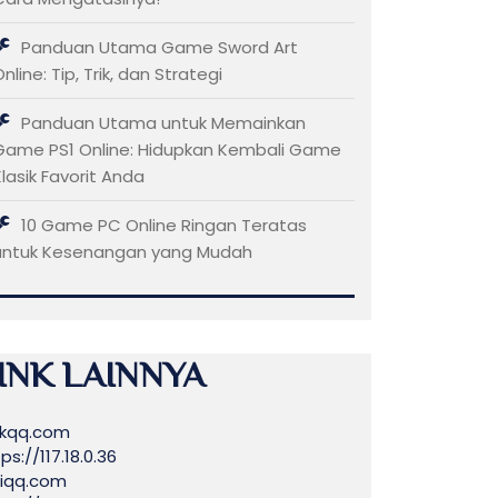
Panduan Utama Game Sword Art
nline: Tip, Trik, dan Strategi
Panduan Utama untuk Memainkan
Game PS1 Online: Hidupkan Kembali Game
Klasik Favorit Anda
10 Game PC Online Ringan Teratas
untuk Kesenangan yang Mudah
INK LAINNYA
ikqq.com
ps://117.18.0.36
liqq.com