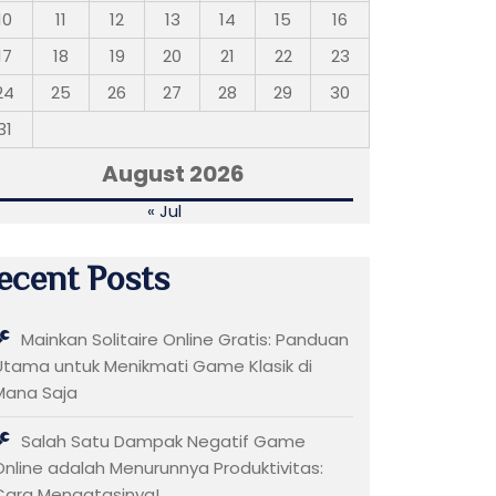
10
11
12
13
14
15
16
17
18
19
20
21
22
23
24
25
26
27
28
29
30
31
August 2026
« Jul
ecent Posts
Mainkan Solitaire Online Gratis: Panduan
Utama untuk Menikmati Game Klasik di
Mana Saja
Salah Satu Dampak Negatif Game
Online adalah Menurunnya Produktivitas:
Cara Mengatasinya!