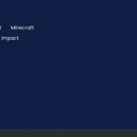
t
Minecraft
 Impact