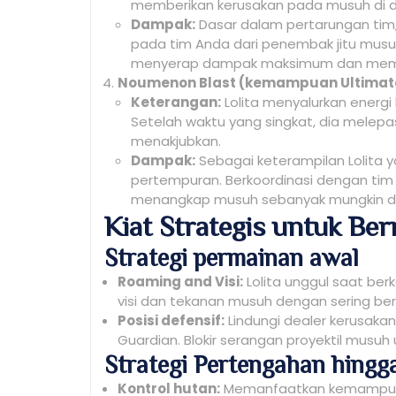
memberikan kerusakan pada musuh di 
Dampak:
Dasar dalam pertarungan tim
pada tim Anda dari penembak jitu musuh
menyerap dampak maksimum dan memba
Noumenon Blast (kemampuan Ultimat
Keterangan:
Lolita menyalurkan energ
Setelah waktu yang singkat, dia melep
menakjubkan.
Dampak:
Sebagai keterampilan Lolita 
pertempuran. Berkoordinasi dengan t
menangkap musuh sebanyak mungkin da
Kiat Strategis untuk Ber
Strategi permainan awal
Roaming and Visi:
Lolita unggul saat be
visi dan tekanan musuh dengan sering ber
Posisi defensif:
Lindungi dealer kerusak
Guardian. Blokir serangan proyektil musu
Strategi Pertengahan hingg
Kontrol hutan:
Memanfaatkan kemampuan 