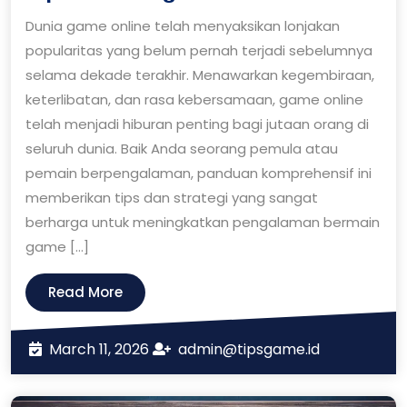
Utama
Dunia game online telah menyaksikan lonjakan
Permaina
popularitas yang belum pernah terjadi sebelumnya
Online:
selama dekade terakhir. Menawarkan kegembiraan,
Tip
keterlibatan, dan rasa kebersamaan, game online
dan
telah menjadi hiburan penting bagi jutaan orang di
seluruh dunia. Baik Anda seorang pemula atau
Strategi
pemain berpengalaman, panduan komprehensif ini
untuk
memberikan tips dan strategi yang sangat
Gamer
berharga untuk meningkatkan pengalaman bermain
game […]
Read
Read More
More
March
admin@tips
March 11, 2026
admin@tipsgame.id
11,
2026