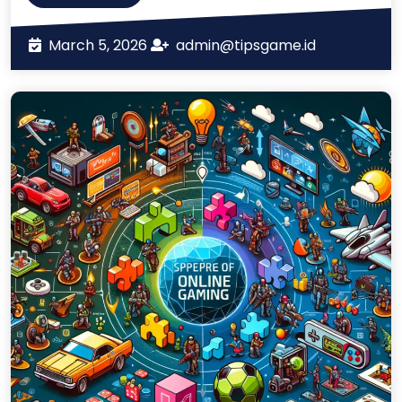
More
March
admin@tips
March 5, 2026
admin@tipsgame.id
5,
2026