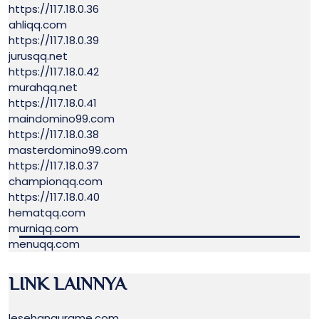
https://117.18.0.36
ahliqq.com
https://117.18.0.39
jurusqq.net
https://117.18.0.42
murahqq.net
https://117.18.0.41
maindomino99.com
https://117.18.0.38
masterdomino99.com
https://117.18.0.37
championqq.com
https://117.18.0.40
hematqq.com
murniqq.com
menuqq.com
LINK LAINNYA
lesehangurame.com