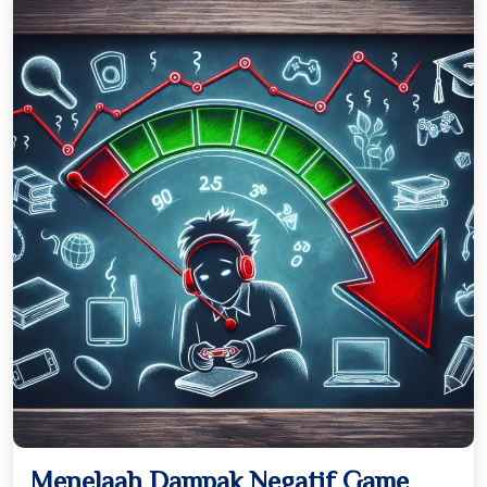
Menelaah Dampak Negatif Game