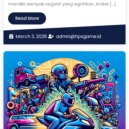
memiliki dampak negatif yang signifikan. Artikel […]
pada
Generasi
Read
Read More
Muda
More
March
admin@tips
March 3, 2026
admin@tipsgame.id
3,
2026