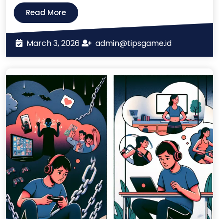
tahun
Read
Read More
2023
More
March
admin@tips
March 3, 2026
admin@tipsgame.id
3,
2026