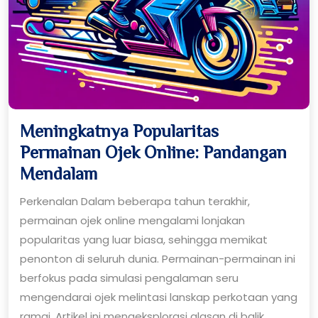
Meningkatnya Popularitas
Permainan Ojek Online: Pandangan
Meningkatnya
Mendalam
Popularitas
Perkenalan Dalam beberapa tahun terakhir,
Permainan
permainan ojek online mengalami lonjakan
Ojek
popularitas yang luar biasa, sehingga memikat
Online:
penonton di seluruh dunia. Permainan-permainan ini
Pandangan
berfokus pada simulasi pengalaman seru
mengendarai ojek melintasi lanskap perkotaan yang
Mendalam
ramai. Artikel ini mengeksplorasi alasan di balik