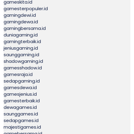
gameskita.id
gamesterpopuler.id
gamingdewi.id
gamingdewa.id
gamingbersama.id
duniagaming.id
gamingterbaik.id
jeniusgaming.id
saunggaming.id
shadowgaming.id
gamesshadow.id
gamesraja.id
sedapgaming.id
gamesdewa.id
gamesjenius.id
gamesterbaik.id
dewagames.id
saunggames.id
sedapgames.id
majestigames.id
gamebersama.id