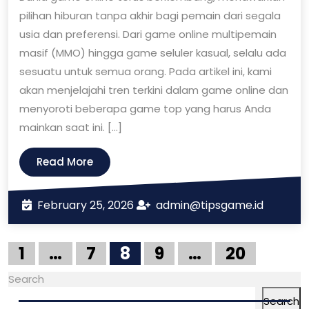
Terbaru
pilihan hiburan tanpa akhir bagi pemain dari segala
dalam
usia dan preferensi. Dari game online multipemain
Game
masif (MMO) hingga game seluler kasual, selalu ada
Online:
sesuatu untuk semua orang. Pada artikel ini, kami
akan menjelajahi tren terkini dalam game online dan
Game
menyoroti beberapa game top yang harus Anda
Teratas
mainkan saat ini. […]
untuk
Dimainkan
Read
Read More
Sekarang
More
February
admin@t
February 25, 2026
admin@tipsgame.id
25,
2026
Posts
1
…
7
8
9
…
20
Page
Page
Page
Page
Page
pagination
Search
Search