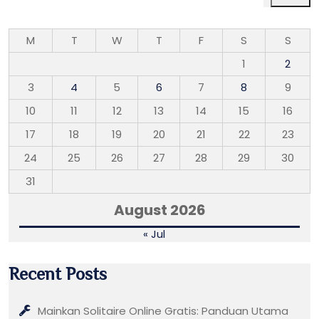
M
T
W
T
F
S
S
1
2
3
4
5
6
7
8
9
10
11
12
13
14
15
16
17
18
19
20
21
22
23
24
25
26
27
28
29
30
31
August 2026
« Jul
Recent Posts
Mainkan Solitaire Online Gratis: Panduan Utama