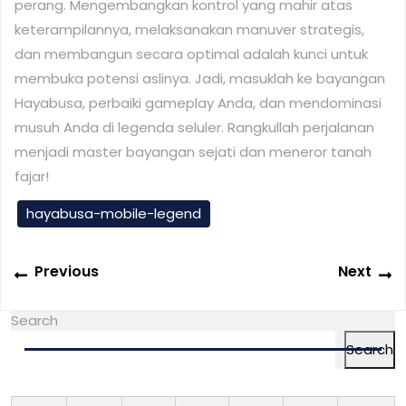
perang. Mengembangkan kontrol yang mahir atas
keterampilannya, melaksanakan manuver strategis,
dan membangun secara optimal adalah kunci untuk
membuka potensi aslinya. Jadi, masuklah ke bayangan
Hayabusa, perbaiki gameplay Anda, dan mendominasi
musuh Anda di legenda seluler. Rangkullah perjalanan
menjadi master bayangan sejati dan meneror tanah
fajar!
hayabusa-mobile-legend
Post
Previous
N
Previous
Next
navigation
post:
po
Search
Search