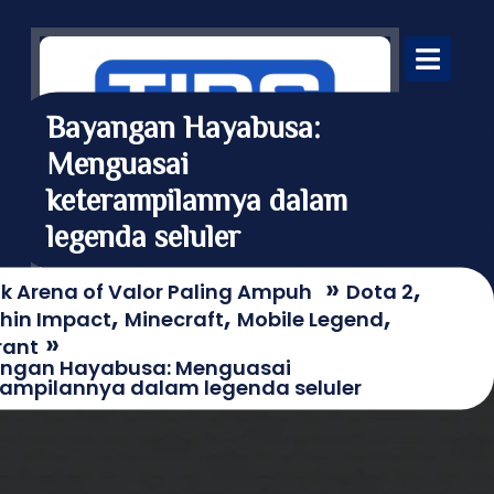
Skip
to
content
Open
Menu
Bayangan Hayabusa:
Menguasai
Teknik Arena of Valor Paling
Ampuh
keterampilannya dalam
Teknik Arena of Valor Paling Ampuh ini bisa
legenda seluler
bantu kamu naik level lebih cepat. Dari setting
optimal hingga strategi bertarung, semua
»
,
ik Arena of Valor Paling Ampuh
Dota 2
dibahas tuntas dan jelas.
,
,
,
hin Impact
Minecraft
Mobile Legend
»
rant
ngan Hayabusa: Menguasai
rampilannya dalam legenda seluler