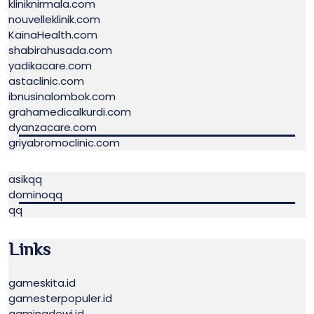
kliniknirmala.com
nouvelleklinik.com
KainaHealth.com
shabirahusada.com
yadikacare.com
astaclinic.com
ibnusinalombok.com
grahamedicalkurdi.com
dyanzacare.com
griyabromoclinic.com
asikqq
dominoqq
qq
Links
gameskita.id
gamesterpopuler.id
gamingdewi.id