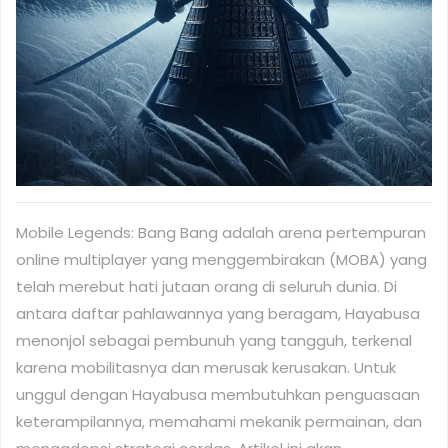
Mobile Legends: Bang Bang adalah arena pertempuran
online multiplayer yang menggembirakan (MOBA) yang
telah merebut hati jutaan orang di seluruh dunia. Di
antara daftar pahlawannya yang beragam, Hayabusa
menonjol sebagai pembunuh yang tangguh, terkenal
karena mobilitasnya dan merusak kerusakan. Untuk
unggul dengan Hayabusa membutuhkan penguasaan
keterampilannya, memahami mekanik permainan, dan