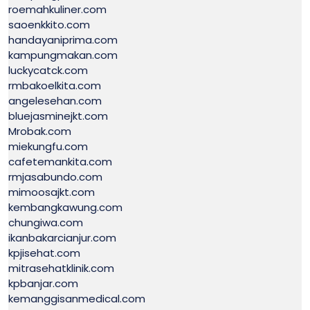
roemahkuliner.com
saoenkkito.com
handayaniprima.com
kampungmakan.com
luckycatck.com
rmbakoelkita.com
angelesehan.com
bluejasminejkt.com
Mrobak.com
miekungfu.com
cafetemankita.com
rmjasabundo.com
mimoosajkt.com
kembangkawung.com
chungiwa.com
ikanbakarcianjur.com
kpjisehat.com
mitrasehatklinik.com
kpbanjar.com
kemanggisanmedical.com