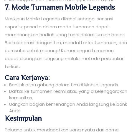
7. Mode Turnamen Mobile Legends
Meskipun Mobile Legends dikenal sebagai sensasi
esports, peserta dalam mode turnamen dapat
memenangkan hadiah uang tunai dalam jumlah besar.
Berkolaborasi dengan tim, mendaftar ke turnamen, dan
berusaha untuk menang! Kemenangan turnamen
dapat diuangkan langsung melalui metode perbankan
terkait.
Cara Kerjanya:
Bentuk atau gabung dalam tim di Mobile Legends.
Daftar ke turnamen resmi atau yang diselenggarakan
komunitas.
Uangkan bagian kemenangan Anda langsung ke bank
Anda.
Kesimpulan
Peluang untuk mendapatkan uang nyata dari game