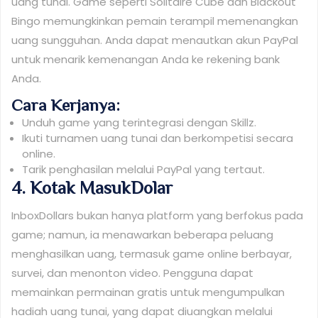
uang tunai. Game seperti Solitaire Cube dan Blackout
Bingo memungkinkan pemain terampil memenangkan
uang sungguhan. Anda dapat menautkan akun PayPal
untuk menarik kemenangan Anda ke rekening bank
Anda.
Cara Kerjanya:
Unduh game yang terintegrasi dengan Skillz.
Ikuti turnamen uang tunai dan berkompetisi secara
online.
Tarik penghasilan melalui PayPal yang tertaut.
4. Kotak MasukDolar
InboxDollars bukan hanya platform yang berfokus pada
game; namun, ia menawarkan beberapa peluang
menghasilkan uang, termasuk game online berbayar,
survei, dan menonton video. Pengguna dapat
memainkan permainan gratis untuk mengumpulkan
hadiah uang tunai, yang dapat diuangkan melalui