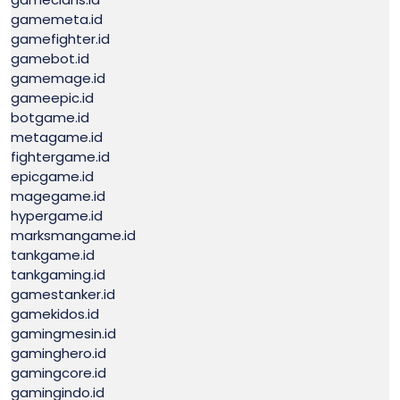
gamemeta.id
gamefighter.id
gamebot.id
gamemage.id
gameepic.id
botgame.id
metagame.id
fightergame.id
epicgame.id
magegame.id
hypergame.id
marksmangame.id
tankgame.id
tankgaming.id
gamestanker.id
gamekidos.id
gamingmesin.id
gaminghero.id
gamingcore.id
gamingindo.id