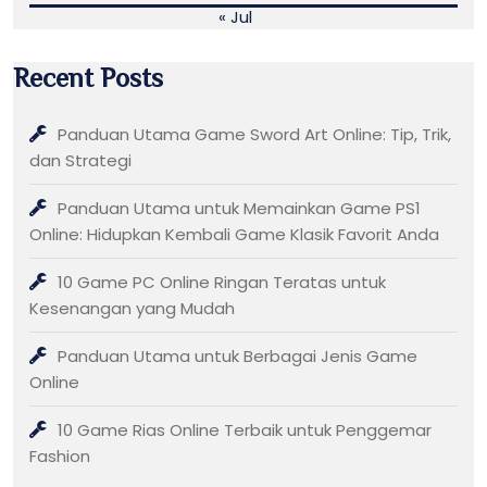
« Jul
Recent Posts
Panduan Utama Game Sword Art Online: Tip, Trik,
dan Strategi
Panduan Utama untuk Memainkan Game PS1
Online: Hidupkan Kembali Game Klasik Favorit Anda
10 Game PC Online Ringan Teratas untuk
Kesenangan yang Mudah
Panduan Utama untuk Berbagai Jenis Game
Online
10 Game Rias Online Terbaik untuk Penggemar
Fashion