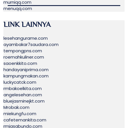
murniqq.com
menuqq.com
LINK LAINNYA
lesehangurame.com
ayambakar7saudara.com
tempongpns.com
roemahkuliner.com
saoenkkito.com
handayaniprima.com
kampungmakan.com
luckycatck.com
rmbakoelkita.com
angelesehan.com
bluejasminejkt.com
Mrobak.com
miekungfu.com
cafetemankita.com
rmjasabundo.com