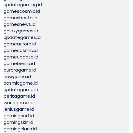
updategaming.id
gamescosmic.id
gamesberita.id
gamesnews.id
galaxygames.id
updategames.id
gameaurora.id
gamecosmic.id
gameupdate.id
gameberita.id
auroragame.id
newgame.id
cosmicgame.id
updategame.id
beritagame.id
worldgame.id
jeniusgame.id
gamingnerf.id
gamingskin.id
gamingclans.id