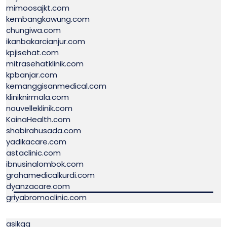
mimoosajkt.com
kembangkawung.com
chungiwa.com
ikanbakarcianjur.com
kpjisehat.com
mitrasehatklinik.com
kpbanjar.com
kemanggisanmedical.com
kliniknirmala.com
nouvelleklinik.com
KainaHealth.com
shabirahusada.com
yadikacare.com
astaclinic.com
ibnusinalombok.com
grahamedicalkurdi.com
dyanzacare.com
griyabromoclinic.com
asikqq