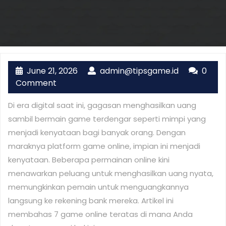
June
admin@tips
June 21, 2026
admin@tipsgame.id
0
21,
Comment
2026
Di era digital saat ini, gagasan menghasilkan uang
sambil bermain game terdengar seperti mimpi yang
menjadi kenyataan bagi banyak orang. Dengan
maraknya platform game online, impian ini menjadi
kenyataan. Beberapa permainan online kini
menawarkan peluang untuk menghasilkan uang nyata,
memungkinkan pemain untuk menguangkannya
langsung ke rekening bank mereka. Artikel ini
membahas 7 game online teratas di mana Anda