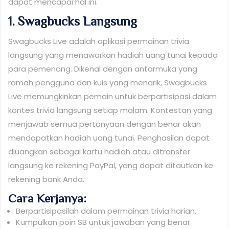
dapat mencapai hal ini.
1. Swagbucks Langsung
Swagbucks Live adalah aplikasi permainan trivia
langsung yang menawarkan hadiah uang tunai kepada
para pemenang. Dikenal dengan antarmuka yang
ramah pengguna dan kuis yang menarik, Swagbucks
Live memungkinkan pemain untuk berpartisipasi dalam
kontes trivia langsung setiap malam. Kontestan yang
menjawab semua pertanyaan dengan benar akan
mendapatkan hadiah uang tunai. Penghasilan dapat
diuangkan sebagai kartu hadiah atau ditransfer
langsung ke rekening PayPal, yang dapat ditautkan ke
rekening bank Anda.
Cara Kerjanya:
Berpartisipasilah dalam permainan trivia harian.
Kumpulkan poin SB untuk jawaban yang benar.