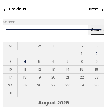
Post
Previous
N
Previous
Next
navigation
post:
po
Search
Search
M
T
W
T
F
S
S
1
2
3
4
5
6
7
8
9
10
11
12
13
14
15
16
17
18
19
20
21
22
23
24
25
26
27
28
29
30
31
August 2026